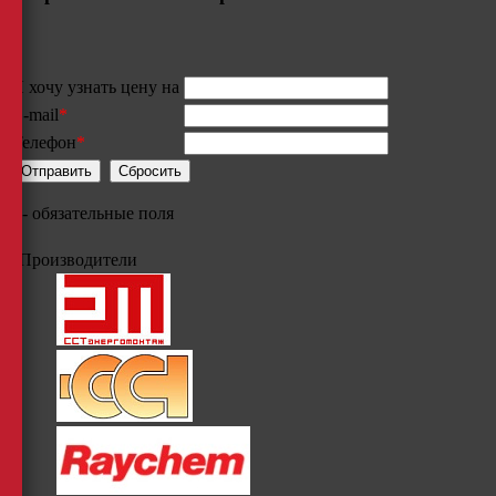
Я хочу узнать цену на
E-mail
*
Телефон
*
*
- обязательные поля
Производители