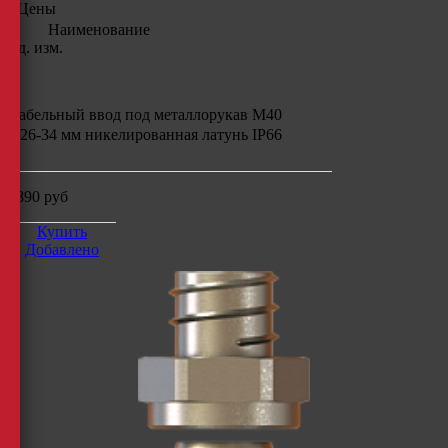
Цены
Наименование
Ед. изм.
Кабельный ввод под металлорукав M40
d:26-34 мм никелированная латунь IP66
4890
руб
Купить
Добавлено