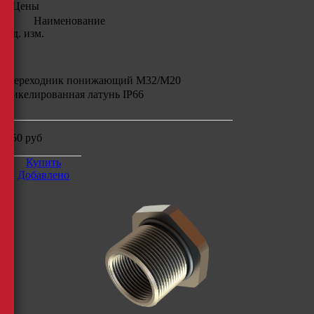
Цены
Наименование
Ед. изм.
Переходник понижающий М32/М20
никелированная латунь IP66
650
руб
Купить
Добавлено