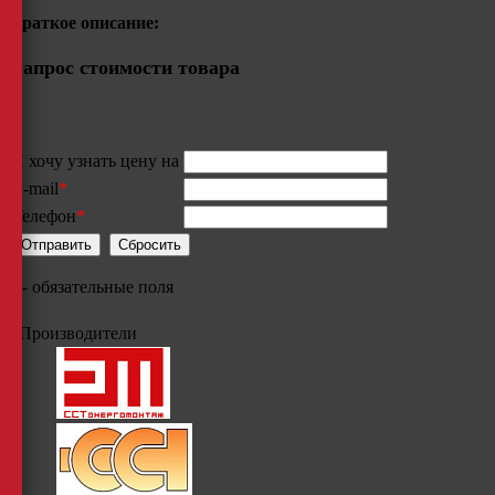
Краткое описание:
Запрос стоимости товара
Я хочу узнать цену на
E-mail
*
Телефон
*
*
- обязательные поля
Производители