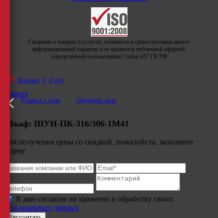
Сведения о товарах и услугах, стоимость и сроки поставки имеют
информационный характер и не являются публичной офертой,
определяемой положениями Статьи 437 ГК РФ
Корзина
0
0 руб
Наверх
Купить в 1 клик
Оформить заказ
Шкаф:
ШУН-ПК-316/306-1М41
Для получения цены со скидкой, пожалуйста, заполните
форму
Я даю согласие на хранение и обработку своих
персональных данных
Рассчитать