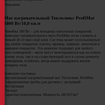
Описание
Мат нагревательный Теплолюкс ProfiMat
1800 Вт/10,0 кв.м
Линейка 180 Вт – для холодных напольных покрытий.
Комплект нагревательного мата ProfiMat легко уложить в
тонкий (8-10 мм) слой клея. Система может использоваться
под любое покрытие: плитку, мрамор, ламинат, линолеум и
ковровое покрытие. Это решение подходит для любого
типа помещений – маты могут монтироваться как на новую
основу пола, так и на существующий пол в случае ремонта
помещения, особенно, когда важно выдержать малую
толщину пола.
Комплект поставки:
Двухжильный нагревательный мат Теплолюкс ProfiMat
Гофрированная трубка для датчика с заглушкой
Инструкция
Паспор
Гарантия пожизненная. Мощность 180 ВТ/м2"