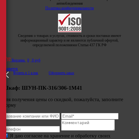
антиобледенения
Политика конфиденциальности
Сведения о товарах и услугах, стоимость и сроки поставки имеют
информационный характер и не являются публичной офертой,
определяемой положениями Статьи 437 ГК РФ
Корзина
0
0 руб
Наверх
Купить в 1 клик
Оформить заказ
Шкаф:
ШУН-ПК-316/306-1М41
Для получения цены со скидкой, пожалуйста, заполните
форму
Я даю согласие на хранение и обработку своих