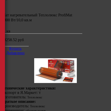
Мат нагревательный Теплолюкс ProfiMat
1800 Вт/10,0 кв.м
м. кв
18258.52
руб
Купить
Добавлено
Технические характеристики:
Экспорт в Я.Маркет:
Y
Изготовитель:
Теплолюкс
Краткое описание:
Производитель:
Теплолюкс
Применение:
обогрев полов