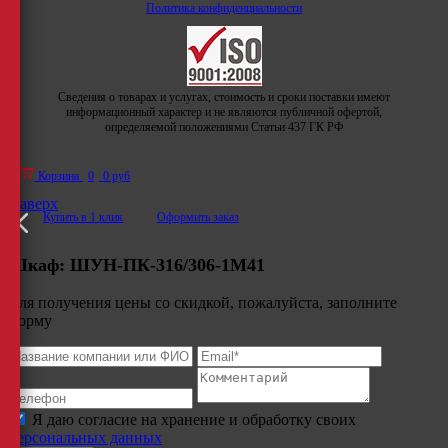
Политика конфиденциальности
Сведения о товарах и услугах, стоимость и сроки поставки имеют
информационный характер и не являются публичной офертой,
определяемой положениями Статьи 437 ГК РФ
Корзина
0
0 руб
Наверх
Купить в 1 клик
Оформить заказ
Шкаф:
ШУН-ПК-316/306-1М41
Для получения цены со скидкой, пожалуйста, заполните
форму
Я даю согласие на хранение и обработку своих
персональных данных