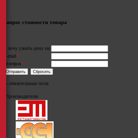
Запрос стоимости товара
Я хочу узнать цену на
E-mail
*
Телефон
*
*
- обязательные поля
Производители