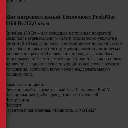
Описание
Мат нагревательный Теплолюкс ProfiMat
2160 Вт/12,0 кв.м
Линейка 180 Вт – для холодных напольных покрытий.
Комплект нагревательного мата ProfiMat легко уложить в
тонкий (8-10 мм) слой клея. Система может использоваться
под любое покрытие: плитку, мрамор, ламинат, линолеум и
ковровое покрытие. Это решение подходит для любого
типа помещений – маты могут монтироваться как на новую
основу пола, так и на существующий пол в случае ремонта
помещения, особенно, когда важно выдержать малую
толщину пола.
Комплект поставки:
Двухжильный нагревательный мат Теплолюкс ProfiMat
Гофрированная трубка для датчика с заглушкой
Инструкция
Паспор
Гарантия пожизненная. Мощность 180 ВТ/м2"