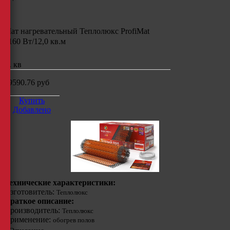
Мат нагревательный Теплолюкс ProfiMat
2160 Вт/12,0 кв.м
м. кв
19590.76
руб
Купить
Добавлено
Технические характеристики:
Изготовитель:
Теплолюкс
Краткое описание:
Производитель:
Теплолюкс
Применение:
обогрев полов