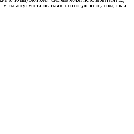
кий (8-10 мм) слой клея. Система может использоваться под
 маты могут монтироваться как на новую основу пола, так и