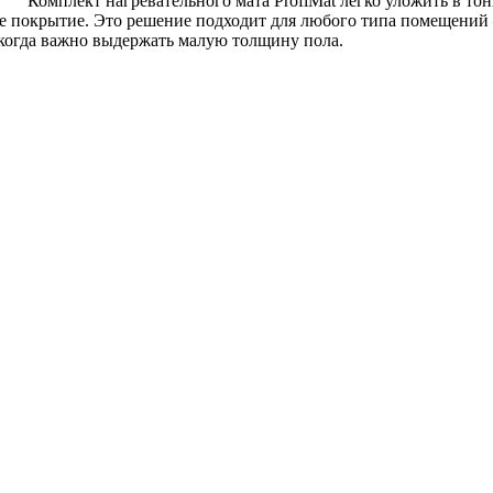
Комплект нагревательного мата ProfiMat легко уложить в тон
е покрытие. Это решение подходит для любого типа помещений –
 когда важно выдержать малую толщину пола.
т