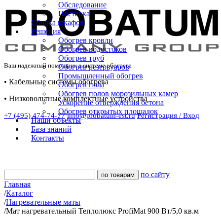
Обследование
Поставка
Сборка шкафов
Решения
Обогрев кровли
Обогрев водостоков
Обогрев труб
Ваш надежный помощник в системе обогрева
Обогрев резервуаров
Промышленный обогрев
• Кабельные системы обогрева
Обогрев пола
Обогрев полов морозильных камер
• Низковольтные комплектные устройства
Ускорение отверждения бетона
Обогрев открытых площадок
+7 (495) 474-74-77
info@probatum-est.ru
Регистрация / Вход
Наши объекты
База знаний
Контакты
по сайту
Главная
/
Каталог
/
Нагревательные маты
/
Мат нагревательный Теплолюкс ProfiMat 900 Вт/5,0 кв.м