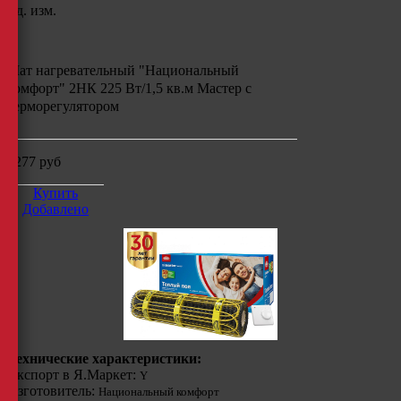
Ед. изм.
Мат нагревательный "Национальный
комфорт" 2НК 225 Вт/1,5 кв.м Мастер с
терморегулятором
4277
руб
Купить
Добавлено
Технические характеристики:
Экспорт в Я.Маркет:
Y
Изготовитель:
Национальный комфорт