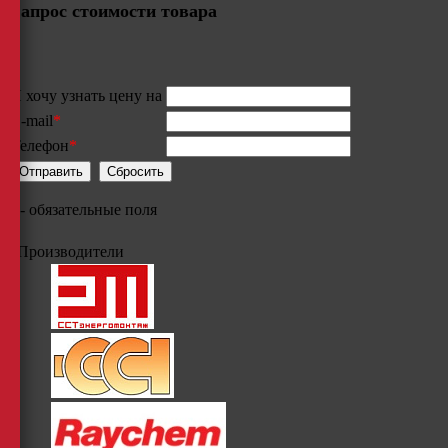
Запрос стоимости товара
Я хочу узнать цену на
E-mail
*
Телефон
*
*
- обязательные поля
Производители