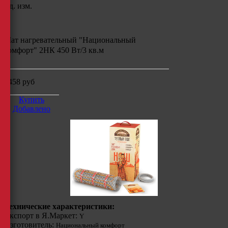
Ед. изм.
Мат нагревательный "Национальный
комфорт" 2НК 450 Вт/3 кв.м
6458
руб
Купить
Добавлено
Технические характеристики:
Экспорт в Я.Маркет:
Y
Изготовитель:
Национальный комфорт