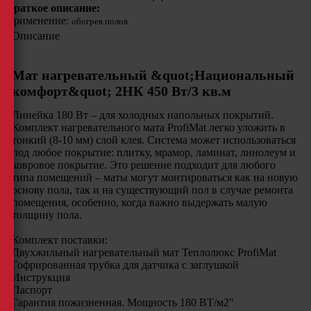
Краткое описание:
Применение:
обогрев полов
Описание
Мат нагревательный &quot;Национальный
комфорт&quot; 2НК 450 Вт/3 кв.м
Линейка 180 Вт – для холодных напольных покрытий.
Комплект нагревательного мата ProfiMat легко уложить в
тонкий (8-10 мм) слой клея. Система может использоваться
под любое покрытие: плитку, мрамор, ламинат, линолеум и
ковровое покрытие. Это решение подходит для любого
типа помещений – маты могут монтироваться как на новую
основу пола, так и на существующий пол в случае ремонта
помещения, особенно, когда важно выдержать малую
толщину пола.
Комплект поставки:
Двухжильный нагревательный мат Теплолюкс ProfiMat
Гофрированная трубка для датчика с заглушкой
Инструкция
Паспор
Гарантия пожизненная. Мощность 180 ВТ/м2"