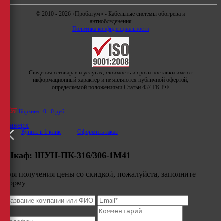
© 2010 - 2026 «Пробатум» - Кабельные системы обогрева и
антиобледенения
Политика конфиденциальности
Сведения о товарах и услугах, стоимость и сроки поставки имеют
информационный характер и не являются публичной офертой,
определяемой положениями Статьи 437 ГК РФ
Корзина
0
0 руб
Наверх
Купить в 1 клик
Оформить заказ
Шкаф:
ШУН-ПК-316/306-1М41
Для получения цены со скидкой, пожалуйста, заполните
форму