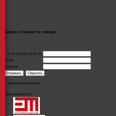
Запрос стоимости товара
Я хочу узнать цену на
E-mail
*
Телефон
*
*
- обязательные поля
Производители