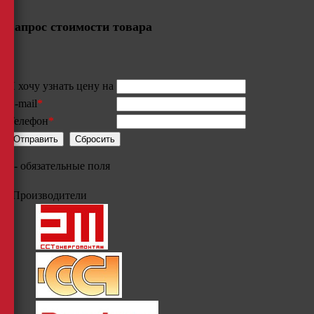
Запрос стоимости товара
Я хочу узнать цену на
E-mail
*
Телефон
*
*
- обязательные поля
Производители