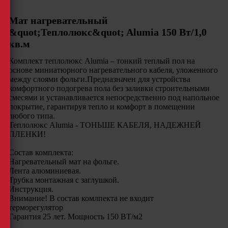
Мат нагревательный
&quot;Теплолюкс&quot; Alumia 150 Вт/1,0
кв.м
Комплект теплолюкс Alumia – тонкий теплый пол на
основе миниатюрного нагревательного кабеля, уложенного
между слоями фольги.Предназначен для устройства
комфортного подогрева пола без заливки строительными
смесями и устанавливается непосредственно под напольное
покрытие, гарантируя тепло и комфорт в помещении
любого типа.
Теплолюкс Alumia - ТОНЬШЕ КАБЕЛЯ, НАДЕЖНЕЙ
ПЛЕНКИ!
Состав комплекта:
Нагревательный мат на фольге.
Лента алюминиевая.
Трубка монтажная с заглушкой.
Инструкция.
Внимание! В состав комлпекта не входит
терморегулятор
Гарантия 25 лет. Мощность 150 ВТ/м2