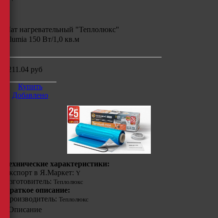
Мат нагревательный "Теплолюкс"
Alumia 150 Вт/1,0 кв.м
3211.04
руб
Купить
Добавлено
Технические характеристики:
Экспорт в Я.Маркет:
Y
Изготовитель:
Теплолюкс
Краткое описание:
Производитель:
Теплолюкс
Описание