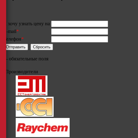
Я хочу узнать цену на
E-mail
*
Телефон
*
*
- обязательные поля
Производители