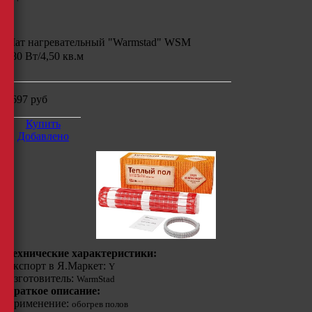
Мат нагревательный "Warmstad" WSM
680 Вт/4,50 кв.м
4697
руб
Купить
Добавлено
Технические характеристики:
Экспорт в Я.Маркет:
Y
Изготовитель:
WarmStad
Краткое описание:
Применение:
обогрев полов