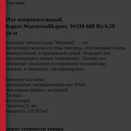
Описание
Мат нагревательный
&quot;Warmstad&quot; WSM 680 Вт/4,50
кв.м
Комплект теплого пола "Warmstad" – это
высококачественная система обогрева, отличающаяся очень
демократичной и приемлемой ценой. Подходит для
использования в любых помещениях. Теплый пол
«Warmstad» выполнен по новейшим технологиям,
надежен и безопасен, сертифицирован.
Комплект поставки:
Двужильный нагревательный мат WSМ.
Монтажная трубка с заглушкой.
Паспорт.
Инструкция.
Гарантия 25 лет.
Мощность 150 ВТ/м2
Запрос стоимости товара