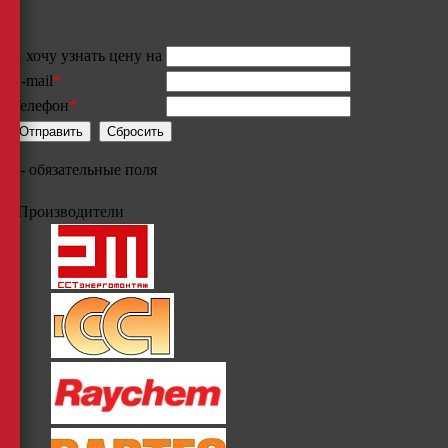
Я хочу узнать цену на
E-mail
*
Телефон
*
*
- обязательные поля
Производители