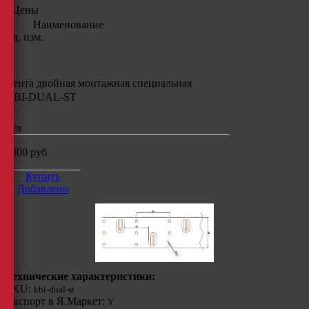
Цены
Наименование
Ед. изм.
Лента двойная монтажная специальная
KBI-DUAL-ST
рул
4800
руб
Купить
Добавлено
Технические характеристики:
SKU:
kbi-dual-st
Экспорт в Я.Маркет:
Y