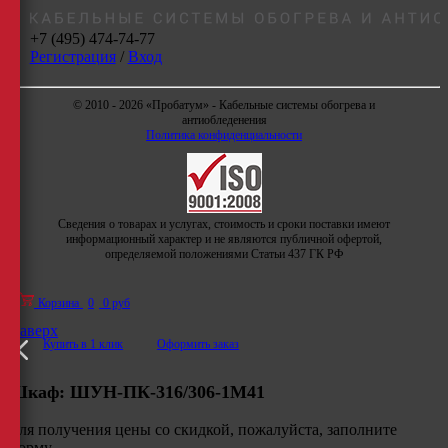
+7 (495) 474-74-77
Регистрация
/
Вход
© 2010 - 2026 «Пробатум» - Кабельные системы обогрева и
антиобледенения
Политика конфиденциальности
Сведения о товарах и услугах, стоимость и сроки поставки имеют
информационный характер и не являются публичной офертой,
определяемой положениями Статьи 437 ГК РФ
Корзина
0
0 руб
Наверх
Купить в 1 клик
Оформить заказ
Шкаф:
ШУН-ПК-316/306-1М41
Для получения цены со скидкой, пожалуйста, заполните
форму