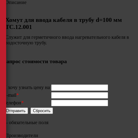
Описание
Хомут для ввода кабеля в трубу d=100 мм
ТС.12.001
Служит для герметичного ввода нагревательного кабеля в
водосточную трубу.
Запрос стоимости товара
Я хочу узнать цену на
E-mail
*
Телефон
*
*
- обязательные поля
Производители