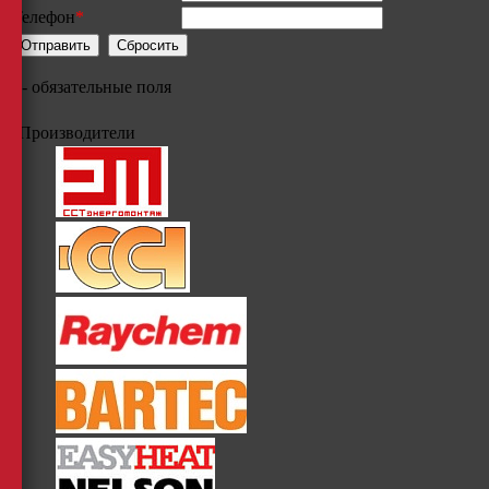
Телефон
*
*
- обязательные поля
Производители