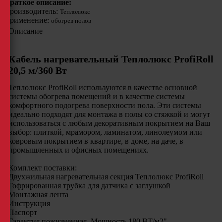
Краткое описание:
Производитель:
Теплолюкс
Применение:
обогрев полов
Описание
Кабель нагревательный Теплолюкс ProfiRoll
20,5 м/360 Вт
Теплолюкс ProfiRoll используются в качестве основной
системы обогрева помещений и в качестве системы
комфортного подогрева поверхности пола. Эти системы
идеально подходят для монтажа в полы со стяжкой и могут
использоваться с любым декоративным покрытием на Ваш
выбор: плиткой, мрамором, ламинатом, линолеумом или
ковровым покрытием в квартире, в доме, на даче, в
промышленных и офисных помещениях.
Комплект поставки:
Двухжильная нагревательная секция Теплолюкс ProfiRoll
Гофрированная трубка для датчика с заглушкой
Монтажная лента
Инструкция
Паспорт
Гарантия пожизненная. Мощность 180 ВТ/м2"