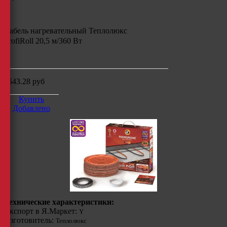
Кабель нагревательный Теплолюкс
ProfiRoll 20,5 м/360 Вт
м
4543.28
руб
Купить
Добавлено
Технические характеристики:
Экспорт в Я.Маркет:
Y
Изготовитель:
Теплолюкс