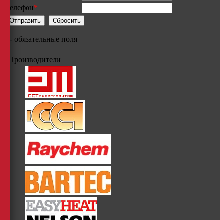
Телефон
*
*
- обязательные поля
Производители