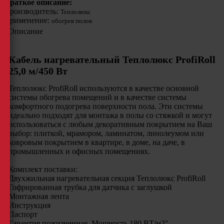
Краткое описание:
Производитель:
Теплолюкс
Применение:
обогрев полов
Описание
Кабель нагревательный Теплолюкс ProfiRoll
25,0 м/450 Вт
Теплолюкс ProfiRoll используются в качестве основной
системы обогрева помещений и в качестве системы
комфортного подогрева поверхности пола. Эти системы
идеально подходят для монтажа в полы со стяжкой и могут
использоваться с любым декоративным покрытием на Ваш
выбор: плиткой, мрамором, ламинатом, линолеумом или
ковровым покрытием в квартире, в доме, на даче, в
промышленных и офисных помещениях.
Комплект поставки:
Двухжильная нагревательная секция Теплолюкс ProfiRoll
Гофрированная трубка для датчика с заглушкой
Монтажная лента
Инструкция
Паспорт
Гарантия пожизненная. Мощность 180 ВТ/м2"