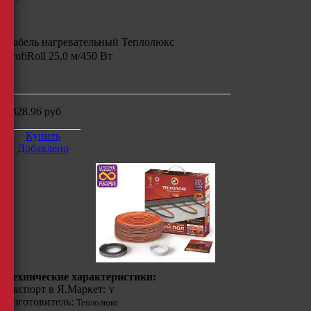
Кабель нагревательный Теплолюкс
ProfiRoll 25,0 м/450 Вт
м
5328.96
руб
Купить
Добавлено
Технические характеристики:
Экспорт в Я.Маркет:
Y
Изготовитель:
Теплолюкс