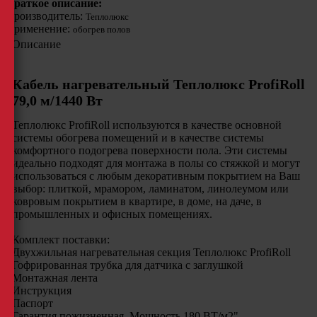
Краткое описание:
Производитель:
Теплолюкс
Применение:
обогрев полов
Описание
Кабель нагревательный Теплолюкс ProfiRoll
79,0 м/1440 Вт
Теплолюкс ProfiRoll используются в качестве основной
системы обогрева помещений и в качестве системы
комфортного подогрева поверхности пола. Эти системы
идеально подходят для монтажа в полы со стяжкой и могут
использоваться с любым декоративным покрытием на Ваш
выбор: плиткой, мрамором, ламинатом, линолеумом или
ковровым покрытием в квартире, в доме, на даче, в
промышленных и офисных помещениях.
Комплект поставки:
Двухжильная нагревательная секция Теплолюкс ProfiRoll
Гофрированная трубка для датчика с заглушкой
Монтажная лента
Инструкция
Паспорт
Гарантия пожизненная. Мощность 180 ВТ/м2"