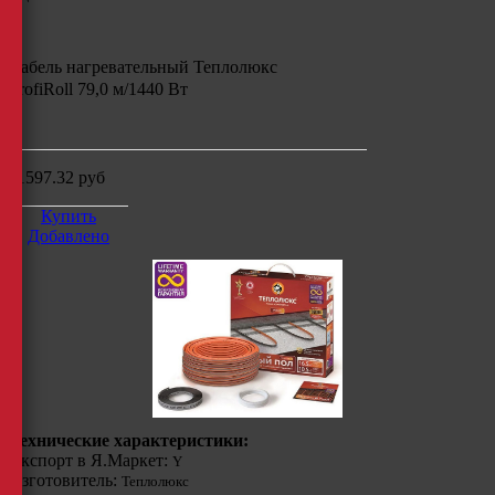
Кабель нагревательный Теплолюкс
ProfiRoll 79,0 м/1440 Вт
м
11597.32
руб
Купить
Добавлено
Технические характеристики:
Экспорт в Я.Маркет:
Y
Изготовитель:
Теплолюкс