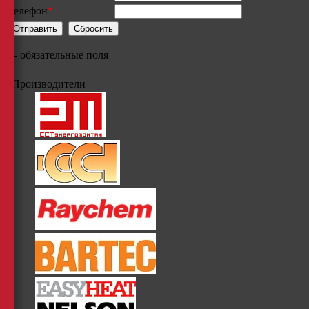
Телефон
*
*
- обязательные поля
Производители