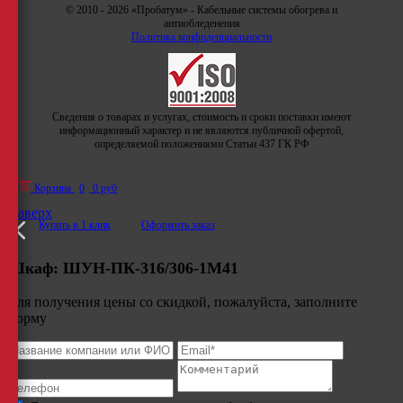
© 2010 - 2026 «Пробатум» - Кабельные системы обогрева и
антиобледенения
Политика конфиденциальности
Сведения о товарах и услугах, стоимость и сроки поставки имеют
информационный характер и не являются публичной офертой,
определяемой положениями Статьи 437 ГК РФ
Корзина
0
0 руб
Наверх
Купить в 1 клик
Оформить заказ
Шкаф:
ШУН-ПК-316/306-1М41
Для получения цены со скидкой, пожалуйста, заполните
форму