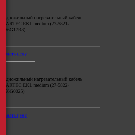
Одножильный нагревательный кабель
BARTEC EKL medium (27-5821-
756G17R8)
м
узнать цену
Одножильный нагревательный кабель
BARTEC EKL medium (27-5822-
756G0025)
м
узнать цену