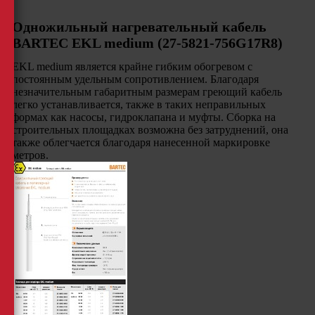
Одножильный нагревательный кабель
BARTEC EKL medium (27-5821-756G17R8)
EKL medium является крайне гибким обогревом с
постоянным удельным сопротивлением. Благодаря
незначительным габаритным размерам греющий кабель
легко устанавливается, также в таких неправильных
формах как насосы, гидроклапана и муфты. Сборка на
строительных площадках возможна без затруднений, она
также облегчается благодаря нанесенной маркировке
метров.