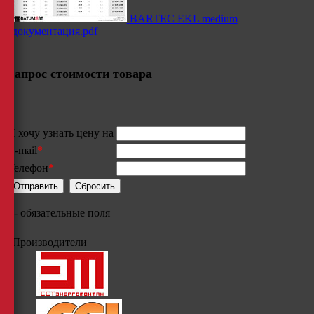
BARTEC EKL medium
документация.pdf
Запрос стоимости товара
Я хочу узнать цену на
E-mail
*
Телефон
*
*
- обязательные поля
Производители