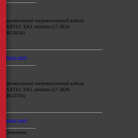
Одножильный нагревательный кабель
BARTEC EKL medium (27-5826-
756G0650)
м
узнать цену
Одножильный нагревательный кабель
BARTEC EKL medium (27-5826-
756G0700)
м
узнать цену
Описание