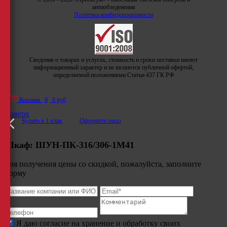
антиобледенения
Политика конфиденциальности
Сведения о товарах и услугах, стоимость и сроки поставки имеют
информационный характер и не являются публичной офертой,
определяемой положениями Статьи 437 ГК РФ
Корзина
0
0 руб
Наверх
Купить в 1 клик
Оформить заказ
Шкаф:
ШУН-ПК-316/306-1М41
Для получения цены со скидкой, пожалуйста, заполните
форму
Я даю согласие на хранение и обработку своих