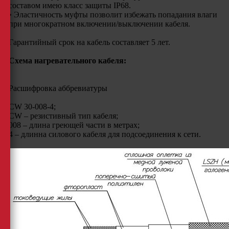
составом имею класс защиты IP68.
• Эластичность муфты позволит избежать попадания влаги
при многократном включении/выключении кабеля.
Гарантийный срок на кабель составляет 5 лет.
Схема нагревательного кабеля:
Расшифровка аббревиатуры
CW 30-008-4;
CW – резистивный тип кабеля;
008 – длина греющей части в метрах;
4 – длинна силового кабеля для подсоединения к сети.