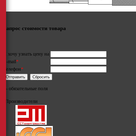
Запрос стоимости товара
Я хочу узнать цену на
E-mail
*
Телефон
*
*
- обязательные поля
Производители