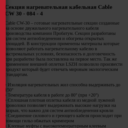
Секция нагревательная кабельная Cable
CW 30 - 084 - 4
Cable СW-30 – готовые нагревательные секции созданные
на основе двужильного нагревательного кабеля
производства компании Пробатум. Секции разработаны
для систем антиобледенения и обогрева открытых
площадей. В конструкции применены материалы которые
позволяют работать нагревательному кабелю в
экстремальных условиях, безопасность и долговечность
при разработке была поставлена на первое место. Так же
применение внешней оплетки LSZH позволило произвести
продукт который будет отвечать мировым экологическим
стандартам.
• Изоляция нагревательных жил способна выдерживать до
150°
• Температура кабеля в работе до 80° (при +20°)
• Сплошная плотная оплетка кабеля из медной луженой
проволоки позволяет выдерживать высокие нагрузки на
разрыв, что важно для систем антиобледенения кровли
• Соединение силового и греющего кабеля происходит при
помощи гильз обжатых кримпером
• Клеевые муфты с высокотемпературным клеевым