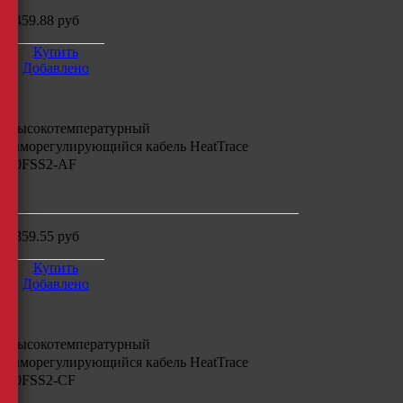
3459.88
руб
Купить
Добавлено
Высокотемпературный
саморегулирующийся кабель
HeatTrace
30FSS2-AF
м
4859.55
руб
Купить
Добавлено
Высокотемпературный
саморегулирующийся кабель
HeatTrace
30FSS2-CF