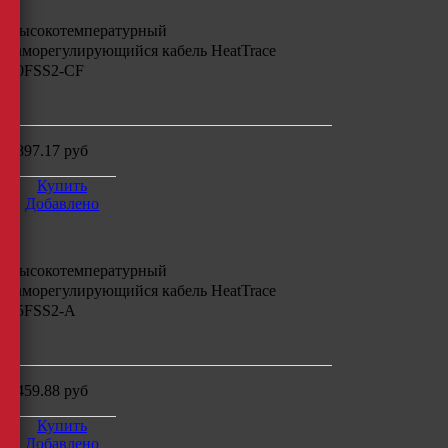
Высокотемпературный
саморегулирующийся кабель
HeatTrace
60FSS2-CF
м
4897.17
руб
Купить
Добавлено
Высокотемпературный
саморегулирующийся кабель
HeatTrace
75FSS2-A
м
3459.88
руб
Купить
Добавлено