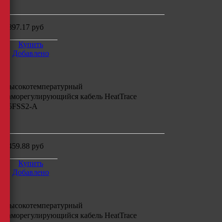
м
4897.17
руб
Купить
Добавлено
Высокотемпературный
саморегулирующийся кабель
HeatTrace
45FSS2-A
м
3459.88
руб
Купить
Добавлено
Высокотемпературный
саморегулирующийся кабель
HeatTrace