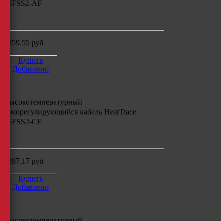
45FSS2-AF
м
4859.55
руб
Купить
Добавлено
Высокотемпературный
саморегулирующийся кабель
HeatTrace
45FSS2-CF
м
4897.17
руб
Купить
Добавлено
Высокотемпературный