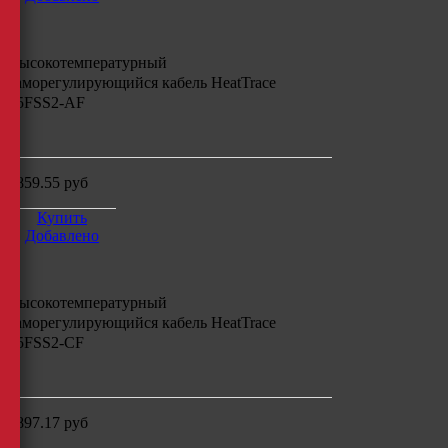
Высокотемпературный
саморегулирующийся кабель
HeatTrace
75FSS2-AF
м
4859.55
руб
Купить
Добавлено
Высокотемпературный
саморегулирующийся кабель
HeatTrace
75FSS2-CF
м
4897.17
руб