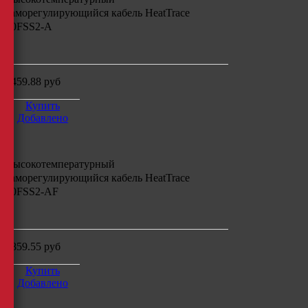
саморегулирующийся кабель
HeatTrace
60FSS2-A
м
3459.88
руб
Купить
Добавлено
Высокотемпературный
саморегулирующийся кабель
HeatTrace
60FSS2-AF
м
4859.55
руб
Купить
Добавлено