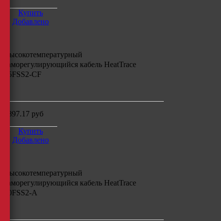
Купить
Добавлено
Высокотемпературный
саморегулирующийся кабель
HeatTrace
15FSS2-CF
м
4897.17
руб
Купить
Добавлено
Высокотемпературный
саморегулирующийся кабель
HeatTrace
30FSS2-A
м