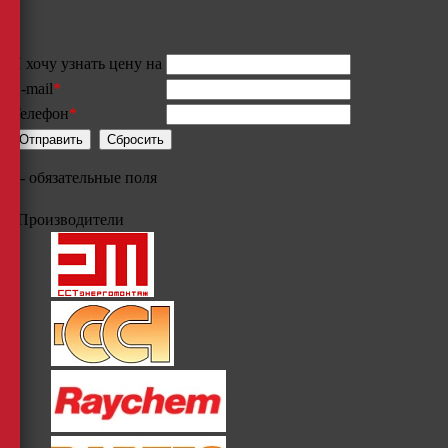
Я хочу узнать цену на
E-mail
*
Телефон
*
*
- обязательные поля
Производители