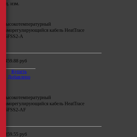
Ед. изм.
Высокотемпературный
саморегулирующийся кабель
HeatTrace
15FSS2-A
м
3459.88
руб
Купить
Добавлено
Высокотемпературный
саморегулирующийся кабель
HeatTrace
15FSS2-AF
м
4859.55
руб