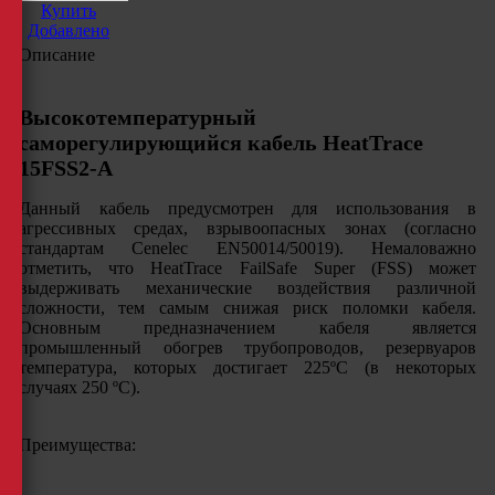
Купить
Добавлено
Описание
Высокотемпературный
саморегулирующийся кабель HeatTrace
15FSS2-A
Данный кабель предусмотрен для использования в
агрессивных средах, взрывоопасных зонах (согласно
стандартам Cenelec EN50014/50019). Немаловажно
отметить, что HeatTrace FailSafe Super (FSS) может
выдерживать механические воздействия различной
сложности, тем самым снижая риск поломки кабеля.
Основным предназначением кабеля является
промышленный обогрев трубопроводов, резервуаров
температура, которых достигает 225ºC (в некоторых
случаях 250 ºC).
Преимущества: