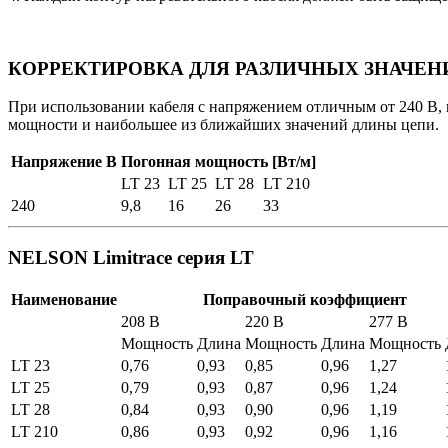
КОРРЕКТИРОВКА ДЛЯ РАЗЛИЧНЫХ ЗНАЧЕ
При использовании кабеля с напряжением отличным от 240 В,
мощности и наибольшее из ближайших значений длины цепи.
Напряжение В
Погонная мощность [Вт/м]
LT 23
LT 25
LT 28
LT 210
240
9,8
16
26
33
NELSON Limitrace серия LT
Наименование
Поправочный коэффициент
208 В
220 В
277 В
Мощность
Длина
Мощность
Длина
Мощность
LT 23
0,76
0,93
0,85
0,96
1,27
LT 25
0,79
0,93
0,87
0,96
1,24
LT 28
0,84
0,93
0,90
0,96
1,19
LT 210
0,86
0,93
0,92
0,96
1,16