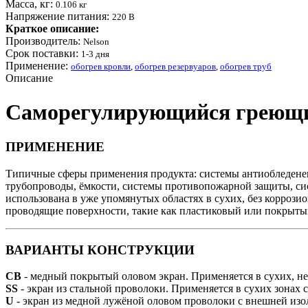
Масса, кг:
0.106 кг
Напряжение питания:
220 B
Краткое описание:
Производитель:
Nelson
Срок поставки:
1-3 дня
Применение:
обогрев кровли
,
обогрев резервуаров
,
обогрев труб
Описание
Саморегулирующийся греющий
ПРИМЕНЕНИЕ
Типичные сферы применения продукта: системы антиобледенени
трубопроводы, ёмкости, системы противопожарной защиты, сис
использована в уже упомянутых областях в сухих, без коррозио
проводящие поверхности, такие как пластиковый или покрыты
ВАРИАНТЫ КОНСТРУКЦИИ
CB
- медный покрытый оловом экран. Применяется в сухих, не
SS
- экран из стальной проволоки. Применяется в сухих зонах 
U
- экран из медной лужёной оловом проволоки с внешней изо