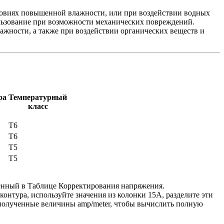
ловиях повышенной влажности, или при воздействии водных
ользование при возможности механических повреждений.
жности, а также при воздействии органических веществ и
ра
Температурный
класс
Т6
Т6
Т5
Т5
ленный в Таблице Корректирования напряжения.
онтура, используйте значения из колонки 15А, разделите эти
 полученные величины amp/meter, чтобы вычислить полную