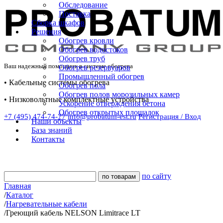
Обследование
Поставка
Сборка шкафов
Решения
Обогрев кровли
Обогрев водостоков
Обогрев труб
Ваш надежный помощник в системе обогрева
Обогрев резервуаров
Промышленный обогрев
• Кабельные системы обогрева
Обогрев пола
Обогрев полов морозильных камер
• Низковольтные комплектные устройства
Ускорение отверждения бетона
Обогрев открытых площадок
+7 (495) 474-74-77
info@probatum-est.ru
Регистрация / Вход
Наши объекты
База знаний
Контакты
по сайту
Главная
/
Каталог
/
Нагревательные кабели
/
Греющий кабель NELSON Limitrace LT