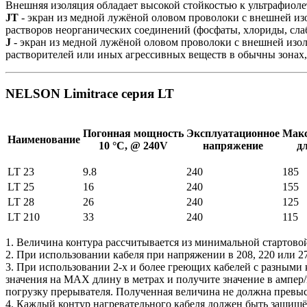
Внешняя изоляция обладает высокой стойкостью к ультрафиоле
JT
- экран из медной лужёной оловом проволоки с внешней и
растворов неорганических соединений (фосфаты, хлориды, сла
J
- экран из медной лужёной оловом проволоки с внешней изо
растворителей или иных агрессивных веществ в обычны зонах
NELSON Limitrace серия LT
Погонная мощность
Эксплуатационное
Мак
Наименование
10 °С, @ 240V
напряжение
д
LT 23
9.8
240
185
LT 25
16
240
155
LT 28
26
240
125
LT 210
33
240
115
1. Величина контура рассчитывается из минимальной стартово
2. При использовании кабеля при напряжении в 208, 220 или 
3. При использовании 2-х и более греющих кабелей с разными
значения на МАХ длину в метрах и получите значение в ампер
погрузку прерывателя. Полученная величина не должна превыс
4. Каждый контур нагревательного кабеля должен быть защищён