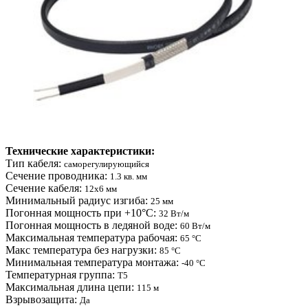
Технические характеристики:
Тип кабеля:
саморегулирующийся
Cечение проводника:
1.3 кв. мм
Сечение кабеля:
12x6 мм
Минимальный радиус изгиба:
25 мм
Погонная мощность при +10°С:
32 Вт/м
Погонная мощность в ледяной воде:
60 Вт/м
Максимальная температура рабочая:
65 °C
Макс температура без нагрузки:
85 °C
Минимальная температура монтажа:
-40 °C
Температурная группа:
T5
Максимальная длина цепи:
115 м
Взрывозащита:
Да