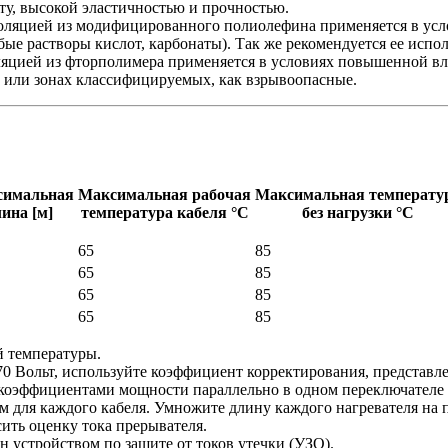
ту, высокой эластичностью и прочностью.
золяцией из модифицированного полиолефина применяется в ус
бые растворы кислот, карбонаты). Так же рекомендуется ее исп
ляцией из фторполимера применяется в условиях повышенной вла
, или зонах классифицируемых, как взрывоопасные.
симальная
Максимальная рабочая
Максимальная температу
лина [м]
температура кабеля °С
без нагрузки °С
65
85
65
85
65
85
65
85
й температуры.
270 Вольт, используйте коэффициент корректирования, представ
 коэффициентами мощности параллельно в одном переключателе к
/м для каждого кабеля. Умножите длину каждого нагревателя на
ить оценку тока прерывателя.
 устройством по защите от токов утечки (УЗО).