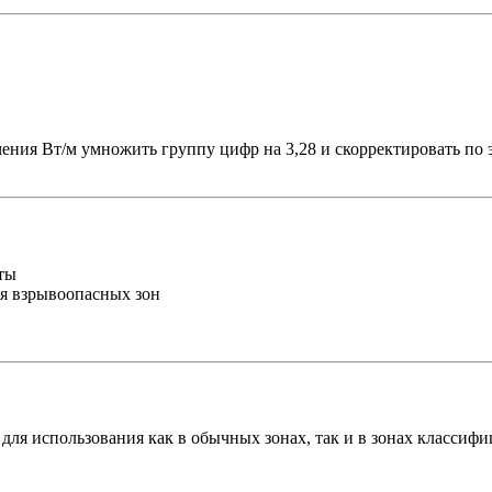
ачения Вт/м умножить группу цифр на 3,28 и скорректировать п
ты
ля взрывоопасных зон
ля использования как в обычных зонах, так и в зонах классиф