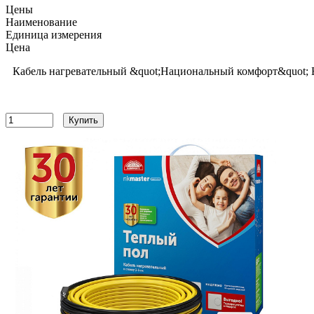
Цены
Наименование
Единица измерения
Цена
Кабель нагревательный &quot;Национальный комфорт&quot; Б
10868
руб
Купить