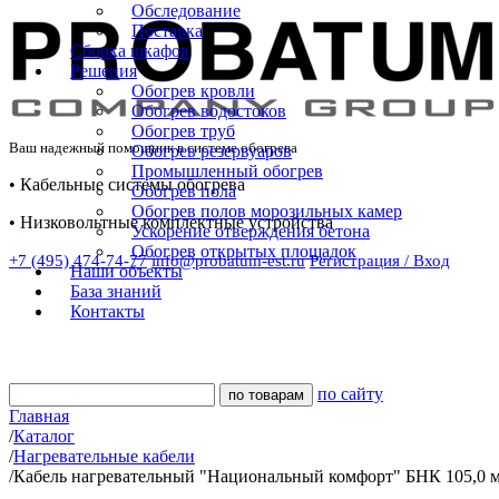
Обследование
Поставка
Сборка шкафов
Решения
Обогрев кровли
Обогрев водостоков
Обогрев труб
Ваш надежный помощник в системе обогрева
Обогрев резервуаров
Промышленный обогрев
• Кабельные системы обогрева
Обогрев пола
Обогрев полов морозильных камер
• Низковольтные комплектные устройства
Ускорение отверждения бетона
Обогрев открытых площадок
+7 (495) 474-74-77
info@probatum-est.ru
Регистрация / Вход
Наши объекты
База знаний
Контакты
по сайту
Главная
/
Каталог
/
Нагревательные кабели
/
Кабель нагревательный "Национальный комфорт" БНК 105,0 м