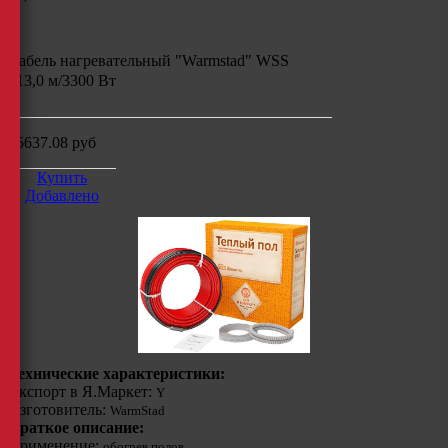
Кабель нагревательный "Warmstad" WSS
213,0 м/3300 Вт
25637.08
руб
Купить
Добавлено
Технические характеристики:
Экспорт в Я.Маркет:
Y
Изготовитель:
WarmStad
Краткое описание:
Применение:
обогрев полов