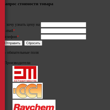
Запрос стоимости товара
Я хочу узнать цену на
E-mail
*
Телефон
*
*
- обязательные поля
Производители