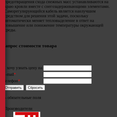
предотвращения схода снежных масс устанавливаются на
краю кровли вместе с снегозадерживающими элементами.
Саморегулирующийся кабель является наилучшим
средством для решения этой задачи, поскольку
автоматически меняет тепловыделение в ответ на
повышение или понижение температуры окружающей
среды.
Запрос стоимости товара
Я хочу узнать цену на
E-mail
*
Телефон
*
*
- обязательные поля
Производители