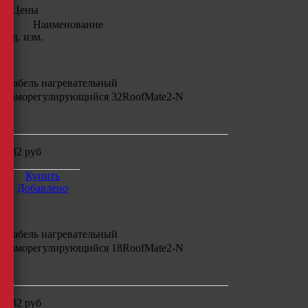
Цены
Наименование
Ед. изм.
Кабель нагревательный
саморегулирующийся
32RoofMate2-N
м
132
руб
Купить
Добавлено
Кабель нагревательный
саморегулирующийся
18RoofMate2-N
м
132
руб