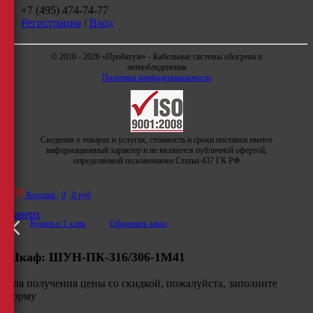
+7 (495) 474-74-77
Регистрация
/
Вход
© 2010 - 2026 «Пробатум» - Кабельные системы обогрева и
антиобледенения
Политика конфиденциальности
Сведения о товарах и услугах, стоимость и сроки поставки имеют
информационный характер и не являются публичной офертой,
определяемой положениями Статьи 437 ГК РФ
Корзина
0
0 руб
Наверх
Купить в 1 клик
Оформить заказ
Шкаф:
ШУН-ПК-316/306-1М41
Для получения цены со скидкой, пожалуйста, заполните
форму