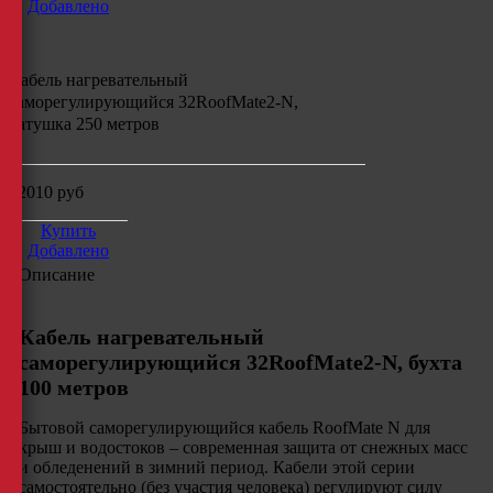
Добавлено
Кабель нагревательный
саморегулирующийся
32RoofMate2-N,
катушка 250
метров
32010
руб
Купить
Добавлено
Описание
Кабель нагревательный
саморегулирующийся 32RoofMate2-N, бухта
100 метров
Бытовой саморегулирующийся кабель RoofMate N для
крыш и водостоков – современная защита от снежных масс
и обледенений в зимний период. Кабели этой серии
самостоятельно (без участия человека) регулируют силу