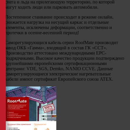
снега и льда на прилегающую территорию, по которой
могут ходить люди или парковать автомобили.
Постепенное стаивание происходит в режиме онлайн,
снижается нагрузка на несущий каркас и отдельные
элементы, исключены деформации, соответственно и
протечки в осенне-весенний период!
Саморегулирующися кабель серии RoofMate производит
завод ОКБ «Гамма», входящий в состав ГК «ССТ».
Производство аттестовано международными EPC-
подрядчиками. Высокое качество продукции подтверждено
крупнейшими европейскими сертификационными
центрами: VDE, SGS, Demko, NANIO CCVE. Данные
саморегулирующиеся электрические нагревательные
кабели имеют сертификат Европейского союза ATEX.