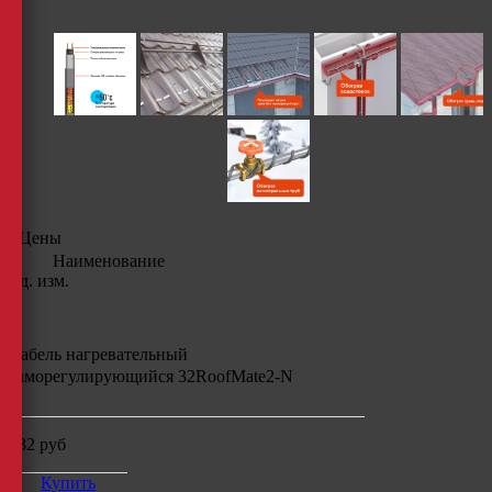
Цены
Наименование
Ед. изм.
Кабель нагревательный
саморегулирующийся
32RoofMate2-N
132
руб
Купить