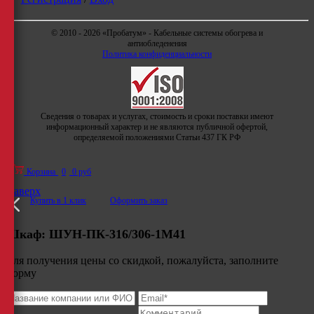
© 2010 - 2026 «Пробатум» - Кабельные системы обогрева и
антиобледенения
Политика конфиденциальности
Сведения о товарах и услугах, стоимость и сроки поставки имеют
информационный характер и не являются публичной офертой,
определяемой положениями Статьи 437 ГК РФ
Корзина
0
0 руб
Наверх
Купить в 1 клик
Оформить заказ
Шкаф:
ШУН-ПК-316/306-1М41
Для получения цены со скидкой, пожалуйста, заполните
форму