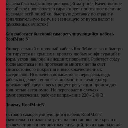
нагрева благодаря полупроводящей матрице. Качественное
российское производство гарантирует постоянное наличие
на складе всей линейки, быструю доставку по стране и
привлекательную цену, не зависящую от курса валют и
таможенных очисток!
Как работает бытовой саморегулирующийся кабель
RoofMate N
Универсальный и прочный кабель RoofMate легко и быстро
монтируется на крышах и кровлях любых конфигураций и
форм, углов наклона и внешних покрытий. Работает сразу
после монтажа и на протяжение многих лет за счёт
износостойкого покрытия и высококачественных
материалов. Исключена возможность перегрева, ведь
кабель выделяет тепло в зависимости от температур
окружающей среды, весь процесс регуляции происходит
полностью автономно. Не перегорает в случаях
самопересечения, рабочее напряжение 220 - 240 В.
Почему RoofMateN
Бытовой саморегулирующийся кабель RoofMate2
значительно снижает затраты на восстановление крыш и
исключает риски неприятных ситуаций, таких как падение