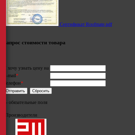
Сертификат Roofmate.pdf
Запрос стоимости товара
Я хочу узнать цену на
E-mail
*
Телефон
*
*
- обязательные поля
Производители