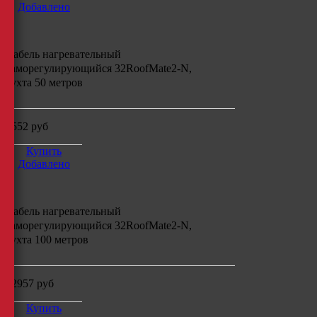
Добавлено
Кабель нагревательный
саморегулирующийся
32RoofMate2-N,
бухта
50
метров
6552
руб
Купить
Добавлено
Кабель нагревательный
саморегулирующийся
32RoofMate2-N,
бухта
100
метров
12957
руб
Купить