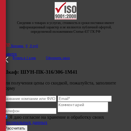
Сведения о товарах и услугах, стоимость и сроки поставки имеют
информационный характер и не являются публичной офертой,
определяемой положениями Статьи 437 ГК РФ
Корзина
0
0 руб
Наверх
Купить в 1 клик
Оформить заказ
Шкаф:
ШУН-ПК-316/306-1М41
Для получения цены со скидкой, пожалуйста, заполните
форму
Я даю согласие на хранение и обработку своих
персональных данных
Рассчитать