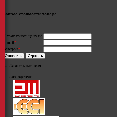
Запрос стоимости товара
Я хочу узнать цену на
E-mail
*
Телефон
*
*
- обязательные поля
Производители