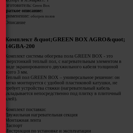
Y
Изготовитель:
Green Box
Краткое описание:
Применение:
обогрев полов
Описание
Комплект &quot;GREEN BOX AGRO&quot;
14GBA-200
Комплект системы обогрева пола GREEN BOX - это
сверхтонкий теплый пол, с нагревательным элементом в
виде экранированного двухжильного кабеля толщиной
всего 3 мм.
Теплый пол GREEN BOX – универсальное решение: он
легко монтируется с удобной пластиковой катушки, не
требует устройства стяжки (нагревательный кабель
укладывается непосредственно под плитку в плиточный
клей).
Комплект поставки:
Двужильная нагревательная секция
Монтажная лента
Паспорт
Инструкция по установке и эксплуатации