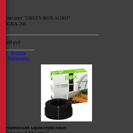
Комплект "GREEN BOX AGRO"
14GBA-200
2669
руб
Купить
Добавлено
Технические характеристики:
Экспорт в Я.Маркет: