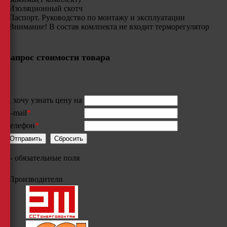
Изоляционный скотч
Паспорт. Руководство по монтажу и эксплуатации
Внимание! В состав комлпекта не входит терморегулятор
Запрос стоимости товара
Я хочу узнать цену на
E-mail
*
Телефон
*
*
- обязательные поля
Производители