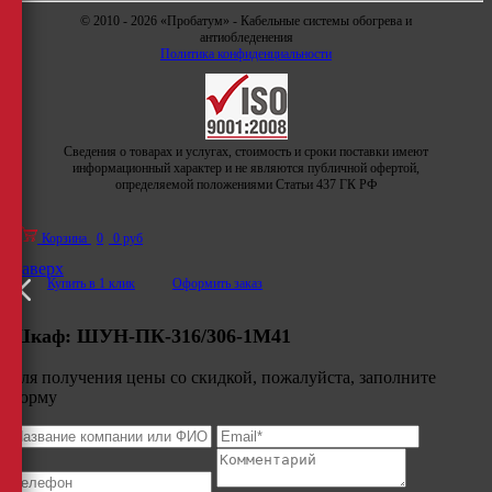
© 2010 - 2026 «Пробатум» - Кабельные системы обогрева и
антиобледенения
Политика конфиденциальности
Сведения о товарах и услугах, стоимость и сроки поставки имеют
информационный характер и не являются публичной офертой,
определяемой положениями Статьи 437 ГК РФ
Корзина
0
0 руб
Наверх
Купить в 1 клик
Оформить заказ
Шкаф:
ШУН-ПК-316/306-1М41
Для получения цены со скидкой, пожалуйста, заполните
форму