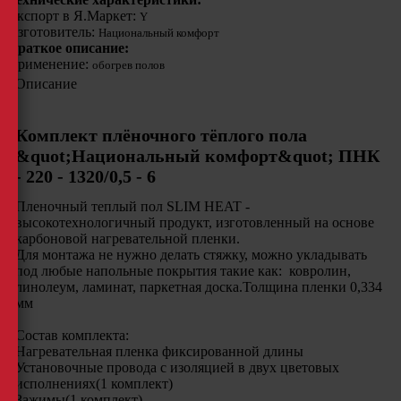
Экспорт в Я.Маркет:
Y
Изготовитель:
Национальный комфорт
Краткое описание:
Применение:
обогрев полов
Описание
Комплект плёночного тёплого пола
&quot;Национальный комфорт&quot; ПНК
- 220 - 1320/0,5 - 6
Пленочный теплый пол SLIM HEAT -
высокотехнологичный продукт, изготовленный на основе
карбоновой нагревательной пленки.
Для монтажа не нужно делать стяжку, можно укладывать
под любые напольные покрытия такие как: ковролин,
линолеум, ламинат, паркетная доска.Толщина пленки 0,334
мм
Состав комплекта:
Нагревательная пленка фиксированной длины
Установочные провода с изоляцией в двух цветовых
исполнениях(1 комплект)
Зажимы(1 комплект)