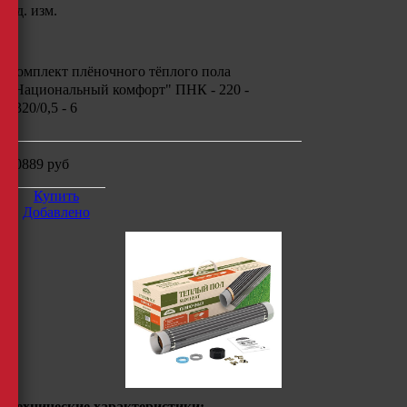
Ед. изм.
Комплект плёночного тёплого пола
"Национальный комфорт" ПНК - 220 -
1320/0,5 - 6
10889
руб
Купить
Добавлено
Технические характеристики: