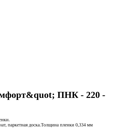
мфорт&quot; ПНК - 220 -
енки.
ат, паркетная доска.Толщина пленки 0,334 мм