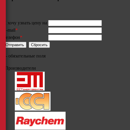
Я хочу узнать цену на
E-mail
*
Телефон
*
*
- обязательные поля
Производители