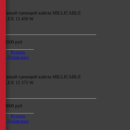
Тонкий греющий кабель
MILLICABLE
FLEX 15 450 W
м
14500
руб
Купить
Добавлено
Тонкий греющий кабель
MILLICABLE
FLEX 15 375 W
м
13000
руб
Купить
Добавлено