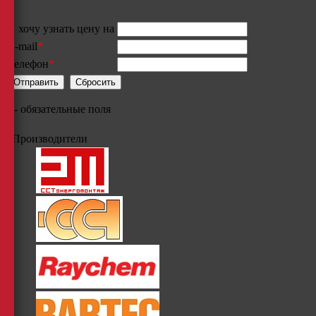
Я хочу узнать цену на
E-mail
*
Телефон
*
*
- обязательные поля
Производители