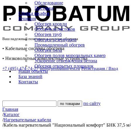
Обследование
Поставка
Сборка шкафов
Решения
Обогрев кровли
Обогрев водостоков
Обогрев труб
Ваш надежный помощник в системе обогрева
Обогрев резервуаров
Промышленный обогрев
• Кабельные системы обогрева
Обогрев пола
Обогрев полов морозильных камер
• Низковольтные комплектные устройства
Ускорение отверждения бетона
Обогрев открытых площадок
+7 (495) 474-74-77
info@probatum-est.ru
Регистрация / Вход
Наши объекты
База знаний
Контакты
по сайту
Главная
/
Каталог
/
Нагревательные кабели
/
Кабель нагревательный "Национальный комфорт" БНК 37,5 м/