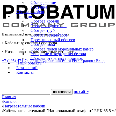
Обследование
Поставка
Сборка шкафов
Решения
Обогрев кровли
Обогрев водостоков
Обогрев труб
Ваш надежный помощник в системе обогрева
Обогрев резервуаров
Промышленный обогрев
• Кабельные системы обогрева
Обогрев пола
Обогрев полов морозильных камер
• Низковольтные комплектные устройства
Ускорение отверждения бетона
Обогрев открытых площадок
+7 (495) 474-74-77
info@probatum-est.ru
Регистрация / Вход
Наши объекты
База знаний
Контакты
по сайту
Главная
/
Каталог
/
Нагревательные кабели
/
Кабель нагревательный "Национальный комфорт" БНК 65,5 м/