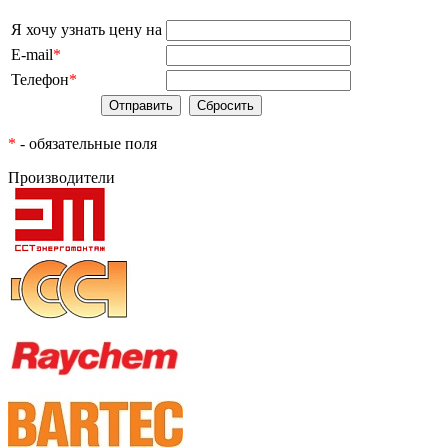
Я хочу узнать цену на
E-mail
*
Телефон
*
*
- обязательные поля
Производители