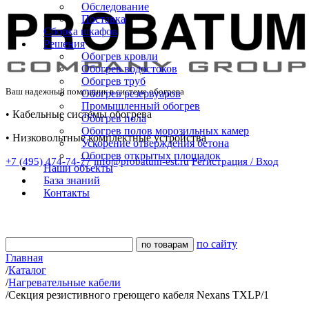
Обследование
Поставка
Сборка шкафов
Решения
Обогрев кровли
Обогрев водостоков
Обогрев труб
Ваш надежный помощник в системе обогрева
Обогрев резервуаров
Промышленный обогрев
• Кабельные системы обогрева
Обогрев пола
Обогрев полов морозильных камер
• Низковольтные комплектные устройства
Ускорение отверждения бетона
Обогрев открытых площадок
+7 (495) 474-74-77
info@probatum-est.ru
Регистрация / Вход
Наши объекты
База знаний
Контакты
по сайту
Главная
/
Каталог
/
Нагревательные кабели
/
Секция резистивного греющего кабеля Nexans TXLP/1