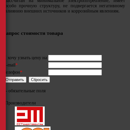
рассчитан на минимальное электропотребление, имеет
особо прочную структуру, не подвергается негативному
влиянию внешних источников и коррозийным явлениям.
Запрос стоимости товара
Я хочу узнать цену на
E-mail
*
Телефон
*
*
- обязательные поля
Производители