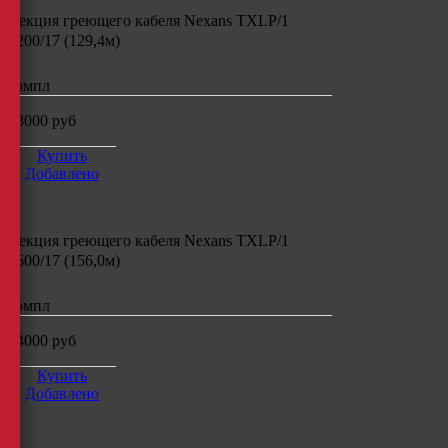
Секция греющего кабеля
Nexans TXLP/1
2200/17 (129,4м)
компл
23000
руб
Купить
Добавлено
Секция греющего кабеля
Nexans TXLP/1
2600/17 (156,0м)
компл
24000
руб
Купить
Добавлено