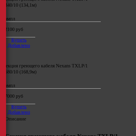
1340/10 (134,1м)
компл
22100
руб
Купить
Добавлено
Секция греющего кабеля
Nexans TXLP/1
1680/10 (168,9м)
компл
27000
руб
Купить
Добавлено
Описание