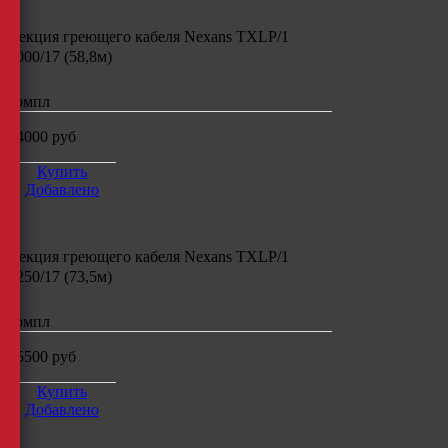
Секция греющего кабеля
Nexans TXLP/1
1000/17 (58,8м)
компл
14000
руб
Купить
Добавлено
Секция греющего кабеля
Nexans TXLP/1
1250/17 (73,5м)
компл
15500
руб
Купить
Добавлено