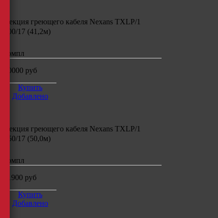
Секция греющего кабеля
Nexans TXLP/1
700/17 (41,2м)
компл
10000
руб
Купить
Добавлено
Секция греющего кабеля
Nexans TXLP/1
850/17 (50,0м)
компл
11900
руб
Купить
Добавлено