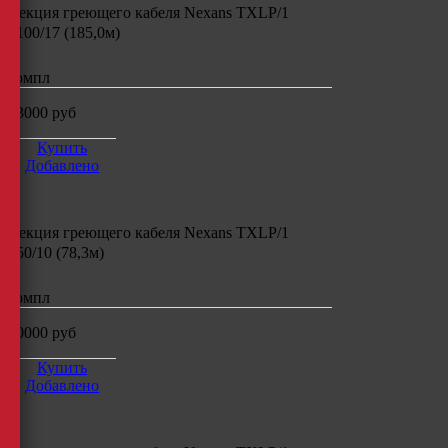
Секция греющего кабеля
Nexans TXLP/1
3100/17 (185,0м)
компл
33000
руб
Купить
Добавлено
Секция греющего кабеля
Nexans TXLP/1
750/10 (78,3м)
компл
20000
руб
Купить
Добавлено