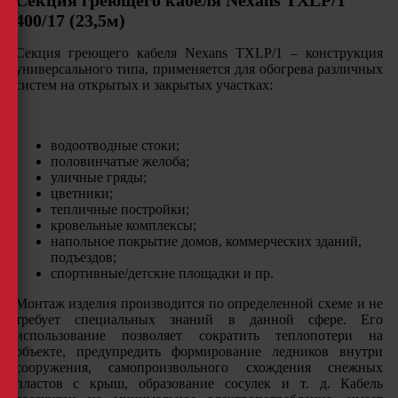
Секция греющего кабеля Nexans TXLP/1
400/17 (23,5м)
Секция греющего кабеля Nexans TXLP/1 – конструкция
универсального типа, применяется для обогрева различных
систем на открытых и закрытых участках:
водоотводные стоки;
половинчатые желоба;
уличные гряды;
цветники;
тепличные постройки;
кровельные комплексы;
напольное покрытие домов, коммерческих зданий,
подъездов;
спортивные/детские площадки и пр.
Монтаж изделия производится по определенной схеме и не
требует специальных знаний в данной сфере. Его
использование позволяет сократить теплопотери на
объекте, предупредить формирование ледников внутри
сооружения, самопроизвольного схождения снежных
пластов с крыш, образование сосулек и т. д. Кабель