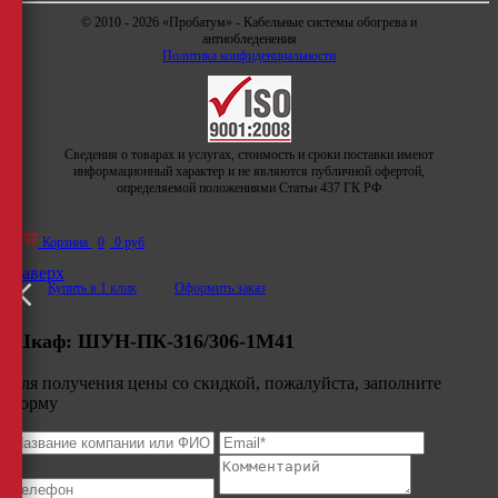
© 2010 - 2026 «Пробатум» - Кабельные системы обогрева и
антиобледенения
Политика конфиденциальности
Сведения о товарах и услугах, стоимость и сроки поставки имеют
информационный характер и не являются публичной офертой,
определяемой положениями Статьи 437 ГК РФ
Корзина
0
0 руб
Наверх
Купить в 1 клик
Оформить заказ
Шкаф:
ШУН-ПК-316/306-1М41
Для получения цены со скидкой, пожалуйста, заполните
форму