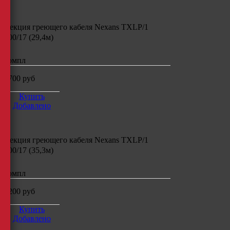
Секция греющего кабеля
Nexans TXLP/1
500/17 (29,4м)
компл
8700
руб
Купить
Добавлено
Секция греющего кабеля
Nexans TXLP/1
600/17 (35,3м)
компл
9200
руб
Купить
Добавлено