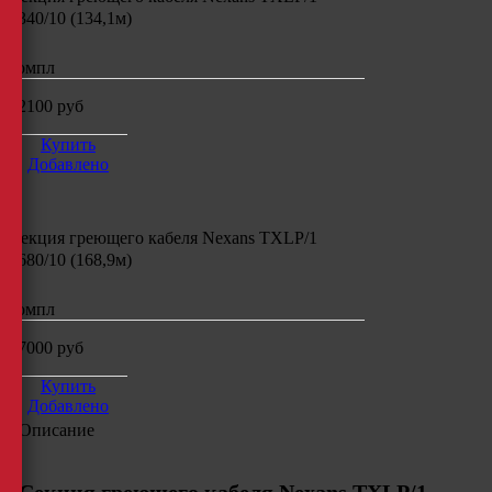
1340/10 (134,1м)
компл
22100
руб
Купить
Добавлено
Секция греющего кабеля
Nexans TXLP/1
1680/10 (168,9м)
компл
27000
руб
Купить
Добавлено
Описание