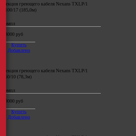
Секция греющего кабеля
Nexans TXLP/1
3100/17 (185,0м)
компл
33000
руб
Купить
Добавлено
Секция греющего кабеля
Nexans TXLP/1
750/10 (78,3м)
компл
20000
руб
Купить
Добавлено