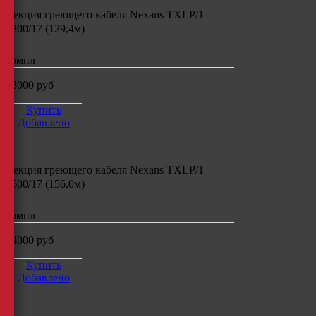
Секция греющего кабеля
Nexans TXLP/1
2200/17 (129,4м)
компл
23000
руб
Купить
Добавлено
Секция греющего кабеля
Nexans TXLP/1
2600/17 (156,0м)
компл
24000
руб
Купить
Добавлено