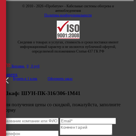
© 2010 - 2026 «Пробатум» - Кабельные системы обогрева и
антиобледенения
Политика конфиденциальности
Сведения о товарах и услугах, стоимость и сроки поставки имеют
информационный характер и не являются публичной офертой,
определяемой положениями Статьи 437 ГК РФ
Корзина
0
0 руб
Наверх
Купить в 1 клик
Оформить заказ
Шкаф:
ШУН-ПК-316/306-1М41
Для получения цены со скидкой, пожалуйста, заполните
форму