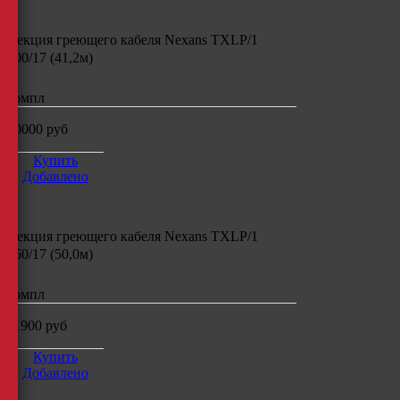
Секция греющего кабеля
Nexans TXLP/1
700/17 (41,2м)
компл
10000
руб
Купить
Добавлено
Секция греющего кабеля
Nexans TXLP/1
850/17 (50,0м)
компл
11900
руб
Купить
Добавлено