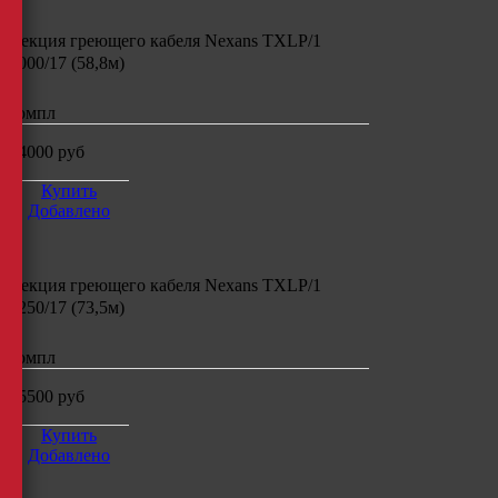
Секция греющего кабеля
Nexans TXLP/1
1000/17 (58,8м)
компл
14000
руб
Купить
Добавлено
Секция греющего кабеля
Nexans TXLP/1
1250/17 (73,5м)
компл
15500
руб
Купить
Добавлено