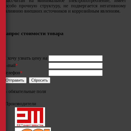
рассчитан на минимальное электропотребление, имеет
особо прочную структуру, не подвергается негативному
влиянию внешних источников и коррозийным явлениям.
Запрос стоимости товара
Я хочу узнать цену на
E-mail
*
Телефон
*
*
- обязательные поля
Производители