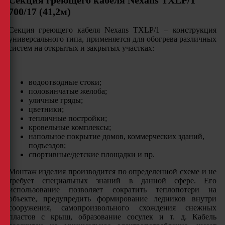
Секция греющего кабеля Nexans TXLP/1
700/17 (41,2м)
Секция греющего кабеля Nexans TXLP/1 – конструкция
универсального типа, применяется для обогрева различных
систем на открытых и закрытых участках:
водоотводные стоки;
половинчатые желоба;
уличные гряды;
цветники;
тепличные постройки;
кровельные комплексы;
напольное покрытие домов, коммерческих зданий,
подъездов;
спортивные/детские площадки и пр.
Монтаж изделия производится по определенной схеме и не
требует специальных знаний в данной сфере. Его
использование позволяет сократить теплопотери на
объекте, предупредить формирование ледников внутри
сооружения, самопроизвольного схождения снежных
пластов с крыш, образование сосулек и т. д. Кабель