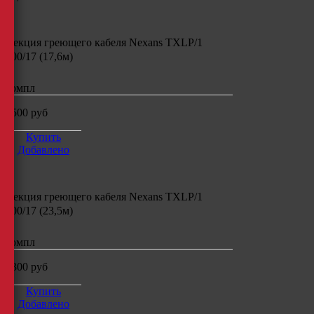
Секция греющего кабеля
Nexans TXLP/1
300/17 (17,6м)
компл
7500
руб
Купить
Добавлено
Секция греющего кабеля
Nexans TXLP/1
400/17 (23,5м)
компл
8300
руб
Купить
Добавлено