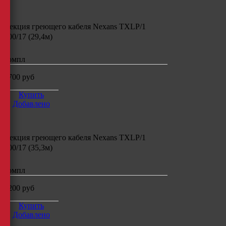
Секция греющего кабеля
Nexans TXLP/1
500/17 (29,4м)
компл
8700
руб
Купить
Добавлено
Секция греющего кабеля
Nexans TXLP/1
600/17 (35,3м)
компл
9200
руб
Купить
Добавлено