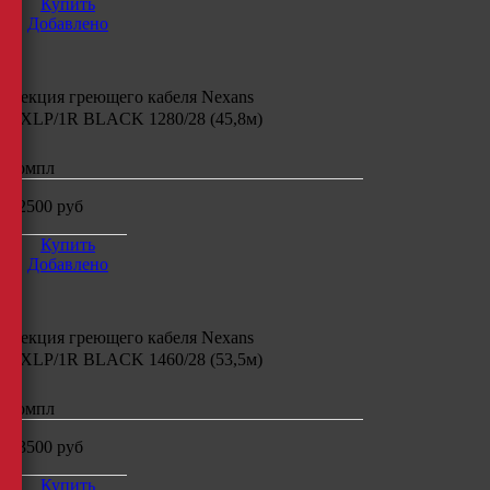
Купить
Добавлено
Секция греющего кабеля
Nexans
TXLP/1R BLACK 1280/28 (45,8м)
компл
12500
руб
Купить
Добавлено
Секция греющего кабеля
Nexans
TXLP/1R BLACK 1460/28 (53,5м)
компл
13500
руб
Купить