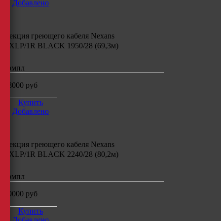
Добавлено
Секция греющего кабеля
Nexans
TXLP/1R BLACK 1950/28 (69,3м)
компл
18000
руб
Купить
Добавлено
Секция греющего кабеля
Nexans
TXLP/1R BLACK 2240/28 (80,2м)
компл
19000
руб
Купить
Добавлено