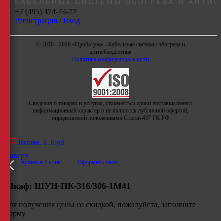
+7 (495) 474-74-77
Регистрация
/
Вход
© 2010 - 2026 «Пробатум» - Кабельные системы обогрева и
антиобледенения
Политика конфиденциальности
Сведения о товарах и услугах, стоимость и сроки поставки имеют
информационный характер и не являются публичной офертой,
определяемой положениями Статьи 437 ГК РФ
Корзина
0
0 руб
Наверх
Купить в 1 клик
Оформить заказ
Шкаф:
ШУН-ПК-316/306-1М41
Для получения цены со скидкой, пожалуйста, заполните
форму