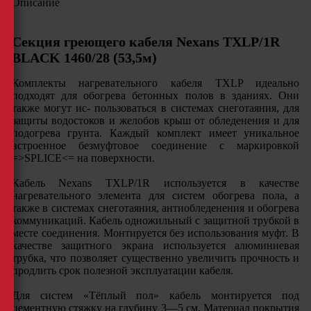
Описание
Секция греющего кабеля Nexans TXLP/1R
BLACK 1460/28 (53,5м)
Комплекты нагревательного кабеля TXLP идеально
подходят для обогрева бетонных полов в зданиях. Они
также могут ис- пользоваться в системах снеготаяния, для
защиты водостоков и желобов крыш от обледенения и для
подогрева грунта. Каждый комплект имеет уникальное
встроенное безмуфтовое соединение с маркировкой
=>SPLICE<= на поверхности.
Кабель Nexans TXLP/1R используется в качестве
нагревательного элемента для систем обогрева пола, а
также в системах снеготаяния, антиобледенения и обогрева
коммуникаций. Кабель одножильный с защитной трубкой в
месте соединения. Монтируется без использования муфт. В
качестве защитного экрана используется алюминиевая
трубка, что позволяет существенно увеличить прочность и
продлить срок полезной эксплуатации кабеля.
Для систем «Тёплый пол» кабель монтируется под
цементную стяжку на глубину 3—5 см. Материал покрытия