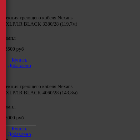
Секция греющего кабеля
Nexans
TXLP/1R BLACK 3380/28 (119,7м)
компл
25500
руб
Купить
Добавлено
Секция греющего кабеля
Nexans
TXLP/1R BLACK 4060/28 (143,8м)
компл
28000
руб
Купить
Добавлено