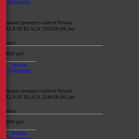
Добавлено
Секция греющего кабеля
Nexans
TXLP/1R BLACK 1950/28 (69,3м)
компл
18000
руб
Купить
Добавлено
Секция греющего кабеля
Nexans
TXLP/1R BLACK 2240/28 (80,2м)
компл
19000
руб
Купить
Добавлено