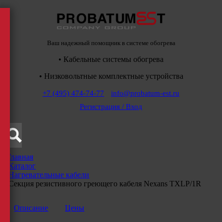
Ваш надежный помощник в системе обогрева
• Кабельные системы обогрева
• Низковольтные комплектные устройства
+7 (495) 474-74-77
info@probatum-est.ru
Регистрация / Вход
Главная
/
Каталог
/
Нагревательные кабели
/
Секция резистивного греющего кабеля Nexans TXLP/1R
Описание
Цены