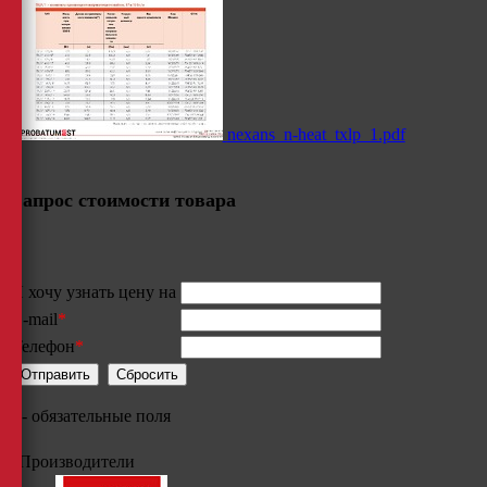
nexans_n-heat_txlp_1.pdf
Запрос стоимости товара
Я хочу узнать цену на
E-mail
*
Телефон
*
*
- обязательные поля
Производители