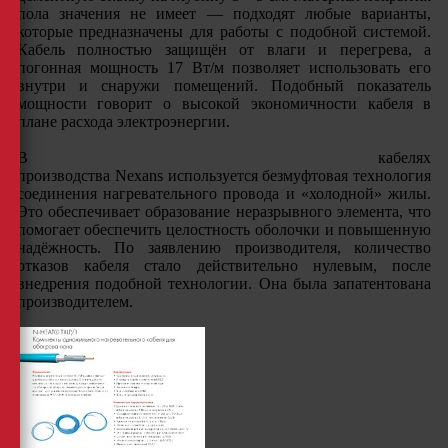
пола значения не имеет — подходят любые варианты,
которые предназначены для работы с подобной системой.
Кабель полностью защищён от влаги и перегрева, а
погонная мощность 17 Вт/м позволяет использовать его
внутри и снаружи помещений. Подобный показатель
мощности говорит о высокой экономичности кабеля в
плане расхода электроэнергии.
В кабелях
производства Nexans используется безмуфтовая технология
соединения нагревательного провода и «холодной» жилы.
Это обеспечивает образование неразрывного элемента, что
помогает обеспечить целостность оболочки и повышенную
надёжность. По заявлению производителя, количество
отказов кабеля стало действительно нулевым, после
внедрения подобной технологии. Она была запатентована
производителем.