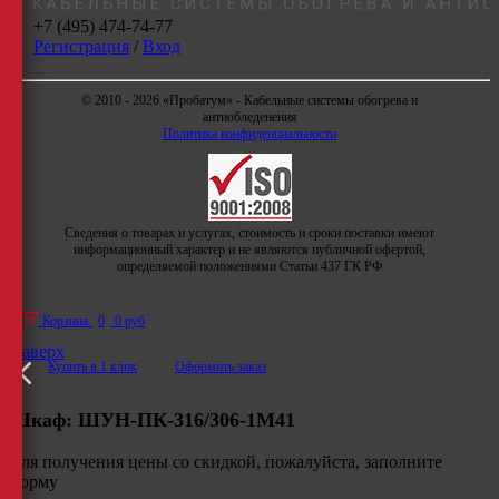
+7 (495) 474-74-77
Регистрация
/
Вход
© 2010 - 2026 «Пробатум» - Кабельные системы обогрева и
антиобледенения
Политика конфиденциальности
Сведения о товарах и услугах, стоимость и сроки поставки имеют
информационный характер и не являются публичной офертой,
определяемой положениями Статьи 437 ГК РФ
Корзина
0
0 руб
Наверх
Купить в 1 клик
Оформить заказ
Шкаф:
ШУН-ПК-316/306-1М41
Для получения цены со скидкой, пожалуйста, заполните
форму