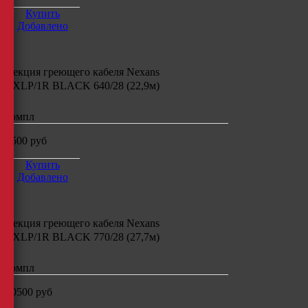
Купить
Добавлено
Секция греющего кабеля
Nexans
TXLP/1R BLACK 640/28 (22,9м)
компл
9500
руб
Купить
Добавлено
Секция греющего кабеля
Nexans
TXLP/1R BLACK 770/28 (27,7м)
компл
10500
руб