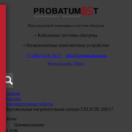
Ваш надежный помощник в системе обогрева
• Кабельные системы обогрева
• Низковольтные комплектные устройства
+7 (495) 474-74-77
info@probatum-est.ru
Регистрация / Вход
Главная
/
Каталог
/
Нагревательные кабели
/
Двухжильная нагревательная секция TXLP/2R 200/17
Цены
Наименование
Ед. изм.