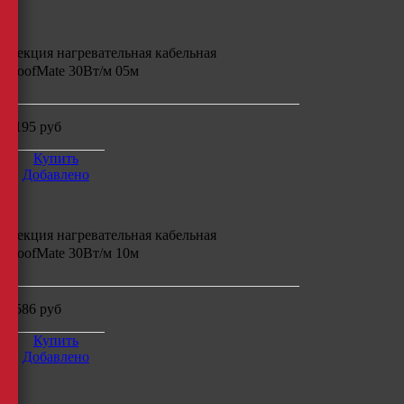
Секция нагревательная кабельная
RoofMate 30Вт/м 05м
4195
руб
Купить
Добавлено
Секция нагревательная кабельная
RoofMate 30Вт/м 10м
5586
руб
Купить
Добавлено