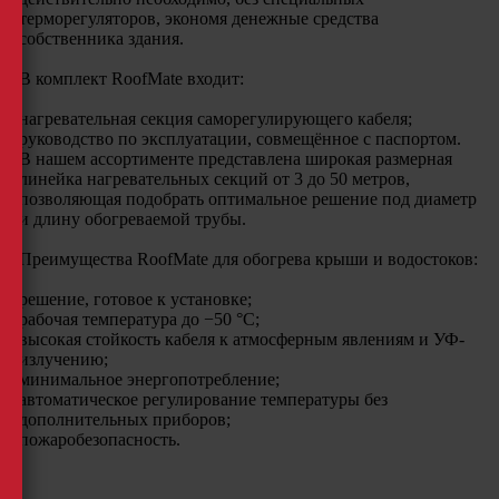
терморегуляторов, экономя денежные средства
собственника здания.
В комплект RoofMate входит:
нагревательная секция саморегулирующего кабеля;
руководство по эксплуатации, совмещённое с паспортом.
В нашем ассортименте представлена широкая размерная
линейка нагревательных секций от 3 до 50 метров,
позволяющая подобрать оптимальное решение под диаметр
и длину обогреваемой трубы.
Преимущества RoofMate для обогрева крыши и водостоков:
решение, готовое к установке;
рабочая температура до −50 °C;
высокая стойкость кабеля к атмосферным явлениям и УФ-
излучению;
минимальное энергопотребление;
автоматическое регулирование температуры без
дополнительных приборов;
пожаробезопасность.