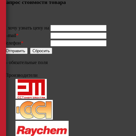
Запрос стоимости товара
Я хочу узнать цену на
E-mail
*
Телефон
*
*
- обязательные поля
Производители