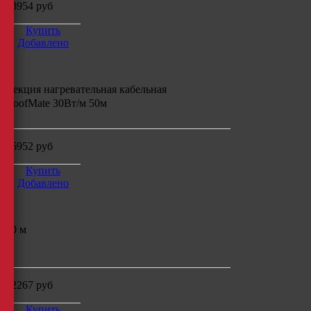
13954
руб
Купить
Добавлено
Секция нагревательная кабельная
RoofMate 30Вт/м 50м
16952
руб
Купить
Добавлено
50 м
м
22267
руб
Купить