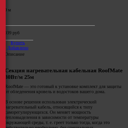
10 м
м
7039
руб
Купить
Добавлено
Описание
Секция нагревательная кабельная RoofMate
30Вт/м 25м
RoofMate — это готовый к установке комплект для защиты
от обледенения кровель и водостоков вашего дома.
В основе решения использован электрический
нагревательный кабель, относящийся к типу
саморегулирующихся. Он меняет мощность
тепловыделения в зависимости от температуры
окружающей среды, т. е. греет только тогда, когда это
действительно необходимо, без специальных