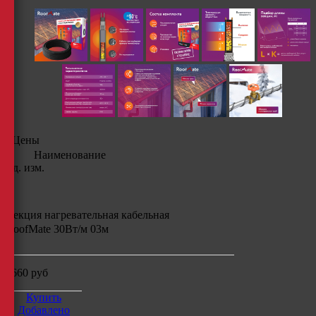
Цены
Наименование
Ед. изм.
Секция нагревательная кабельная
RoofMate 30Вт/м 03м
3660
руб
Купить
Добавлено