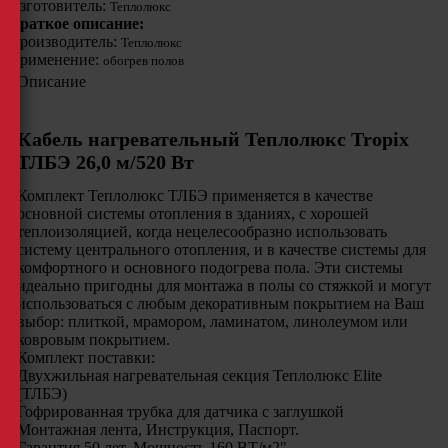
Изготовитель:
Теплолюкс
Краткое описание:
Производитель:
Теплолюкс
Применение:
обогрев полов
Описание
Кабель нагревательный Теплолюкс Tropix
ТЛБЭ 26,0 м/520 Вт
Комплект Теплолюкс ТЛБЭ применяется в качестве
основной системы отопления в зданиях, с хорошей
теплоизоляцией, когда нецелесообразно использовать
систему центрального отопления, и в качестве системы для
комфортного и основного подогрева пола. Эти системы
идеально пригодны для монтажа в полы со стяжкой и могут
использоваться с любым декоративным покрытием на Ваш
выбор: плиткой, мрамором, ламинатом, линолеумом или
ковровым покрытием.
Комплект поставки:
Двухжильная нагревательная секция Теплолюкс Elite
(ТЛБЭ)
Гофрированная трубка для датчика с заглушкой
Монтажная лента, Инструкция, Паспорт.
Гарантия 50 лет. Мощность 160 ВТ/м2"