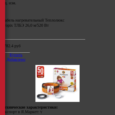
Ед. изм.
Кабель нагревательный Теплолюкс
Tropix ТЛБЭ 26,0 м/520 Вт
м
4782.4
руб
Купить
Добавлено
Технические характеристики:
Экспорт в Я.Маркет:
Y