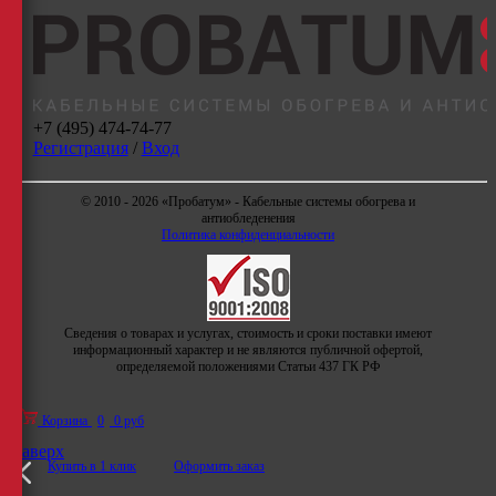
+7 (495) 474-74-77
Регистрация
/
Вход
© 2010 - 2026 «Пробатум» - Кабельные системы обогрева и
антиобледенения
Политика конфиденциальности
Сведения о товарах и услугах, стоимость и сроки поставки имеют
информационный характер и не являются публичной офертой,
определяемой положениями Статьи 437 ГК РФ
Корзина
0
0 руб
Наверх
Купить в 1 клик
Оформить заказ