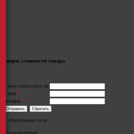
Запрос стоимости товара
Я хочу узнать цену на
E-mail
*
Телефон
*
*
- обязательные поля
Производители