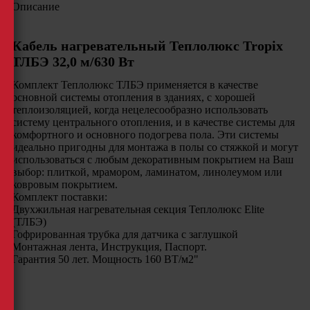
Описание
Кабель нагревательный Теплолюкс Tropix
ТЛБЭ 32,0 м/630 Вт
Комплект Теплолюкс ТЛБЭ применяется в качестве
основной системы отопления в зданиях, с хорошей
теплоизоляцией, когда нецелесообразно использовать
систему центрального отопления, и в качестве системы для
комфортного и основного подогрева пола. Эти системы
идеально пригодны для монтажа в полы со стяжкой и могут
использоваться с любым декоративным покрытием на Ваш
выбор: плиткой, мрамором, ламинатом, линолеумом или
ковровым покрытием.
Комплект поставки:
Двухжильная нагревательная секция Теплолюкс Elite
(ТЛБЭ)
Гофрированная трубка для датчика с заглушкой
Монтажная лента, Инструкция, Паспорт.
Гарантия 50 лет. Мощность 160 ВТ/м2"