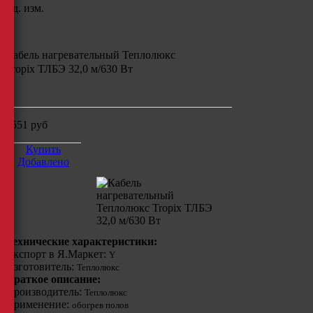
Ед. изм.
Кабель нагревательный Теплолюкс
Tropix ТЛБЭ 32,0 м/630 Вт
м
5551
руб
Купить
Добавлено
Технические характеристики:
Экспорт в Я.Маркет:
Y
Изготовитель:
Теплолюкс
Краткое описание:
Производитель:
Теплолюкс
Применение:
обогрев полов