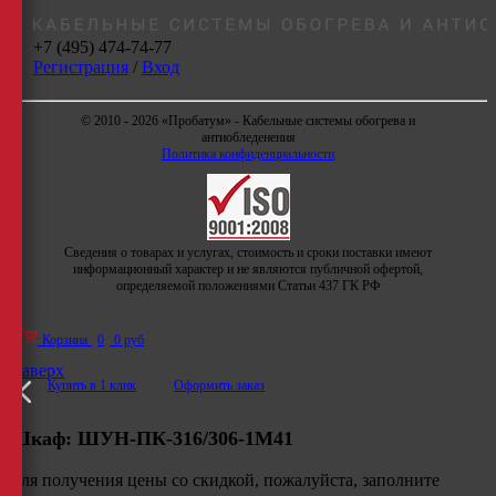
+7 (495) 474-74-77
Регистрация
/
Вход
© 2010 - 2026 «Пробатум» - Кабельные системы обогрева и
антиобледенения
Политика конфиденциальности
Сведения о товарах и услугах, стоимость и сроки поставки имеют
информационный характер и не являются публичной офертой,
определяемой положениями Статьи 437 ГК РФ
Корзина
0
0 руб
Наверх
Купить в 1 клик
Оформить заказ
Шкаф:
ШУН-ПК-316/306-1М41
Для получения цены со скидкой, пожалуйста, заполните