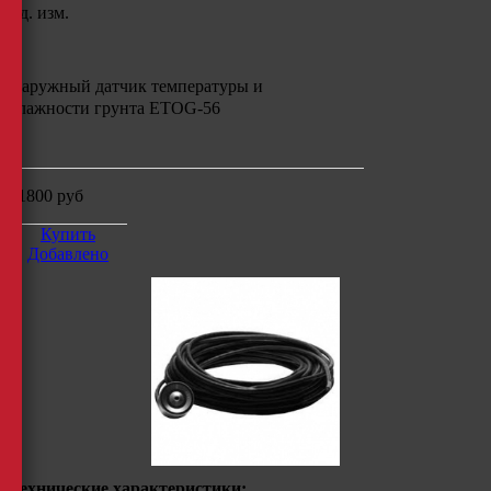
Ед. изм.
Наружный датчик температуры и
влажности грунта ETOG-56
м
21800
руб
Купить
Добавлено
Технические характеристики: