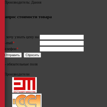
Производитель: Дания
Запрос стоимости товара
Я хочу узнать цену на
E-mail
*
Телефон
*
*
- обязательные поля
Производители