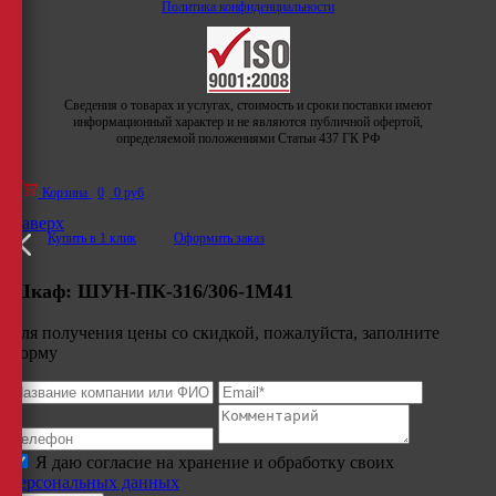
Политика конфиденциальности
Сведения о товарах и услугах, стоимость и сроки поставки имеют
информационный характер и не являются публичной офертой,
определяемой положениями Статьи 437 ГК РФ
Корзина
0
0 руб
Наверх
Купить в 1 клик
Оформить заказ
Шкаф:
ШУН-ПК-316/306-1М41
Для получения цены со скидкой, пожалуйста, заполните
форму
Я даю согласие на хранение и обработку своих
персональных данных