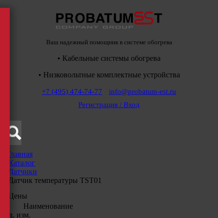
Ваш надежный помощник в системе обогрева
• Кабельные системы обогрева
• Низковольтные комплектные устройства
+7 (495) 474-74-77
info@probatum-est.ru
Регистрация / Вход
Главная
/
Каталог
/
Датчики
/
Датчик температуры TST01
Цены
Наименование
Ед. изм.