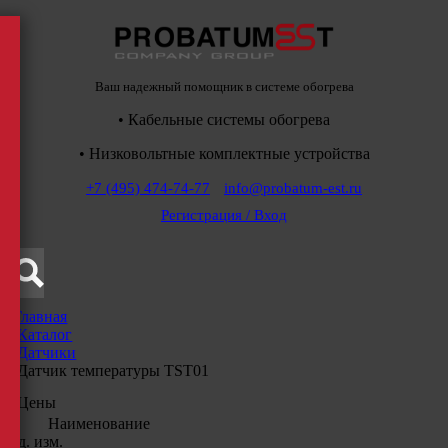
Ваш надежный помощник в системе обогрева
• Кабельные системы обогрева
• Низковольтные комплектные устройства
+7 (495) 474-74-77
info@probatum-est.ru
Регистрация / Вход
Главная
/
Каталог
/
Датчики
/
Датчик температуры TST01
Цены
Наименование
Ед. изм.