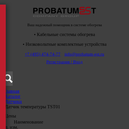
Ваш надежный помощник в системе обогрева
• Кабельные системы обогрева
• Низковольтные комплектные устройства
+7 (495) 474-74-77
info@probatum-est.ru
Регистрация / Вход
Главная
/
Каталог
/
Датчики
/
Датчик температуры TST01
Цены
Наименование
Ед. изм.