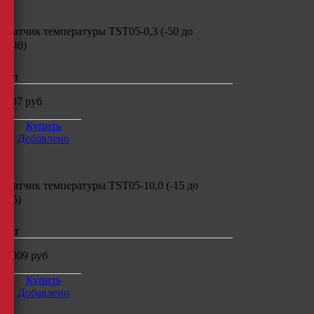
Датчик температуры
TST05-0,3 (-50
до
+40)
шт
347
руб
Купить
Добавлено
Датчик температуры
TST05-10,0 (-15
до
+5)
шт
1009
руб
Купить
Добавлено