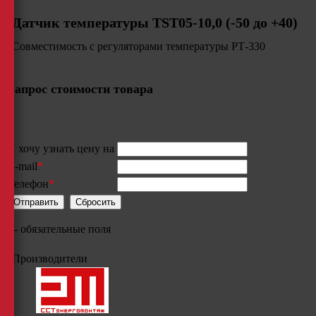
Датчик температуры TST05-10,0 (-50 до +40)
Совместимость с регуляторами температуры РТ-330
Запрос стоимости товара
Я хочу узнать цену на
E-mail
*
Телефон
*
*
- обязательные поля
Производители