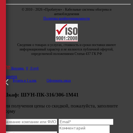
© 2010 - 2026 «Пробатум» - Кабельные системы обогрева и
антиобледенения
Политика конфиденциальности
Сведения о товарах и услугах, стоимость и сроки поставки имеют
информационный характер и не являются публичной офертой,
определяемой положениями Статьи 437 ГК РФ
Корзина
0
0 руб
Наверх
Купить в 1 клик
Оформить заказ
Шкаф:
ШУН-ПК-316/306-1М41
Для получения цены со скидкой, пожалуйста, заполните
форму