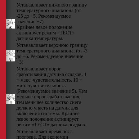
Устанавливает нижнюю границу
температурного диапазона (от
-25 до +5. Рекомендуемое
значение +7)
Крайнее левое положение
активирует режим «ТЕСТ»
датчика температуры.
Устанавливает верхнюю границу
температурного диапазона. (от -3
до +6. Рекомендуемое значение
+3)
Устанавливает порог
срабатывания датчика осадков. 1
= макс. чувствительность, 10 =
мин. чувствительность
(Рекомендуемое значение 5). Чем
меньше порог срабатываения,
тем меньшее количество снега
должно упасть на датчик для
включения системы. Крайнее
левое положение активирует
режим «ТЕСТ» датчика осадков.
Устанавливает время пост-
прогрева. Для экономии