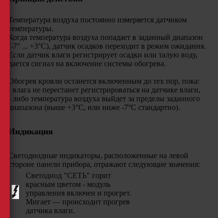
Температура воздуха постоянно измеряется датчиком
температуры.
Когда температура воздуха попадает в заданный диапазон
(-7° ... +3°С), датчик осадков переходит в режим ожидания.
Если датчик влаги регистрирует осадки или талую воду,
дается сигнал на включение системы обогрева.
Обогрев кровли останется включенным до тех пор, пока:
- влага не перестанет регистрироваться на датчике влаги,
- либо температура воздуха выйдет за пределы заданного
диапазона (выше +3°C, или ниже -7°С стандартно).
Индикация
Светодиодные индикаторы, расположенные на левой
стороне панели прибора, отражают следующие значения:
Светодиод "СЕТЬ" горит
красным цветом - модуль
управления включен и прогрет.
Мигает — происходит прогрев
датчика влаги.