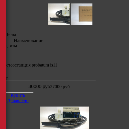
Цены
Наименование
Ед. изм.
Метеостанция probatum is11
шт
30000 руб
27000
руб
Купить
Добавлено