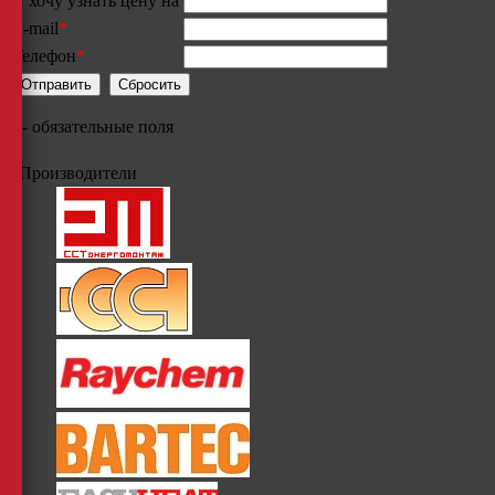
Я хочу узнать цену на
E-mail
*
Телефон
*
*
- обязательные поля
Производители