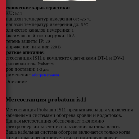
Технические характеристики:
SKU:
is11
Диапазон температур измерения от:
-25 °C
Диапазон температур измерения до:
6 °C
Количество каналов измерения:
1
Максимальный ток нагрузки:
10 A
Степень защиты IP:
20
Напряжение питания:
220 B
Краткое описание:
метеостанция IS11 в комплекте с датчиками DT-1 и DV-1.
Производитель:
Probatum
Срок поставки:
1-3 дня
Применение:
обогрев кровли
Описание
Метеостанция probatum is11
Метеостанция Probatum IS11 предназначена для управления
кабельными системами обогрева кровли и водостоков.
Данная метеостанция обеспечивает экономию
электроэнергии за счет использования датчика влаги.
Ваша кабельная система обогрева включается только когда
датчик влаги регистрирует осадки или талую воду и