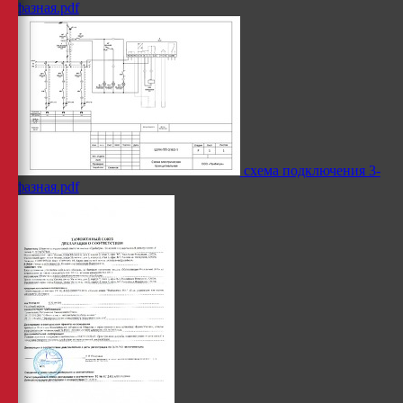
фазная.pdf
схема подключения 3-
фазная.pdf