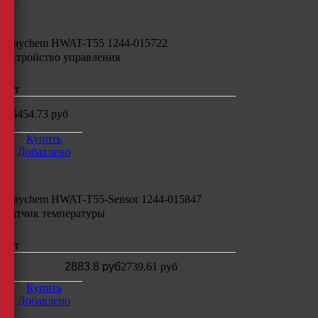
Raychem HWAT-T55 1244-015722
устройство управления
шт
15454.73
руб
Купить
Добавлено
Raychem HWAT-T55-Sensor 1244-015847
датчик температуры
шт
2883.8 руб
2739.61
руб
Купить
Добавлено