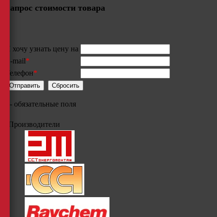
Запрос стоимости товара
Я хочу узнать цену на
E-mail
*
Телефон
*
*
- обязательные поля
Производители