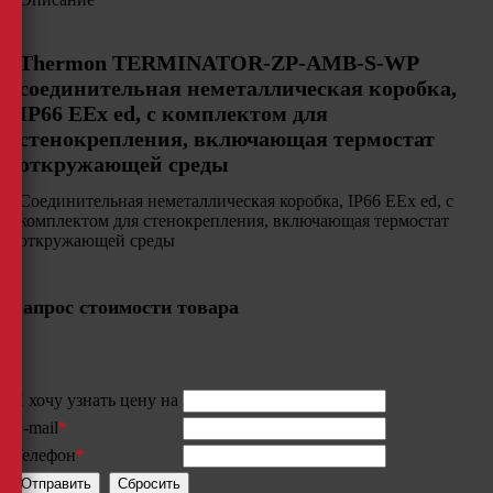
Thermon TERMINATOR-ZP-AMB-S-WP
соединительная неметаллическая коробка,
IP66 EEx ed, с комплектом для
стенокрепления, включающая термостат
откружающей среды
Соединительная неметаллическая коробка, IP66 EEx ed, с
комплектом для стенокрепления, включающая термостат
откружающей среды
Запрос стоимости товара
Я хочу узнать цену на
E-mail
*
Телефон
*