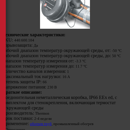
Технические характеристики:
SKU:
440.600.104
Взрывозащита:
Да
Рабочий диапазон температур окружающей среды, от:
-50 °C
Рабочий диапазон температур окружающей среды, до:
50 °C
Диапазон температур измерения от:
-3.3 °C
Диапазон температур измерения до:
11.7 °C
Количество каналов измерения:
1
Максимальный ток нагрузки:
16 A
Степень защиты IP:
66
Напряжение питания:
230 B
Краткое описание:
Соединительная неметаллическая коробка, IP66 EEx ed, с
комплектом для стенокрепления, включающая термостат
откружающей среды
Производитель:
Thermon
Срок поставки:
2-4 недели
Применение:
обогрев труб
, промышленный обогрев
Описание