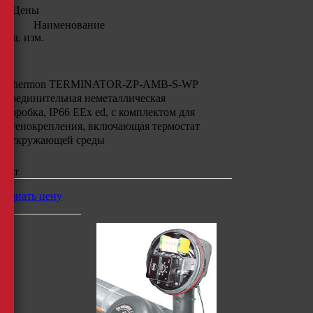
Цены
Наименование
Ед. изм.
Thermon TERMINATOR-ZP-AMB-S-WP
соединительная неметаллическая
коробка, IP66 EEx ed, с комплектом для
стенокрепления, включающая термостат
откружающей среды
шт
узнать цену