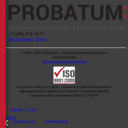
+7 (495) 474-74-77
Регистрация
/
Вход
© 2010 - 2026 «Пробатум» - Кабельные системы обогрева и
антиобледенения
Политика конфиденциальности
Сведения о товарах и услугах, стоимость и сроки поставки имеют
информационный характер и не являются публичной офертой,
определяемой положениями Статьи 437 ГК РФ
Корзина
0
0 руб
Наверх
Купить в 1 клик
Оформить заказ