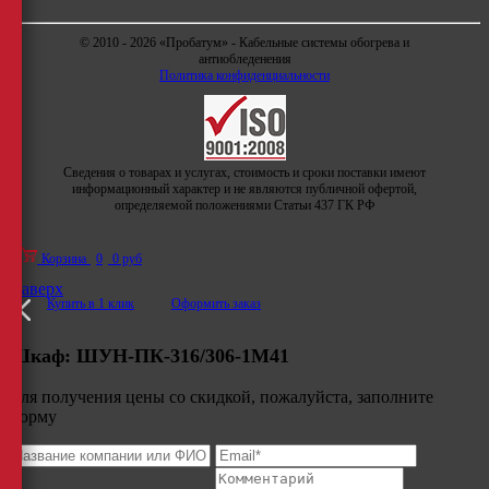
© 2010 - 2026 «Пробатум» - Кабельные системы обогрева и
антиобледенения
Политика конфиденциальности
Сведения о товарах и услугах, стоимость и сроки поставки имеют
информационный характер и не являются публичной офертой,
определяемой положениями Статьи 437 ГК РФ
Корзина
0
0 руб
Наверх
Купить в 1 клик
Оформить заказ
Шкаф:
ШУН-ПК-316/306-1М41
Для получения цены со скидкой, пожалуйста, заполните
форму