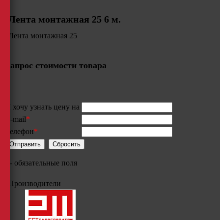
Лента монтажная 25 6 м.
Лента монтажная 25
Запрос стоимости товара
Я хочу узнать цену на
E-mail
*
Телефон
*
*
- обязательные поля
Производители