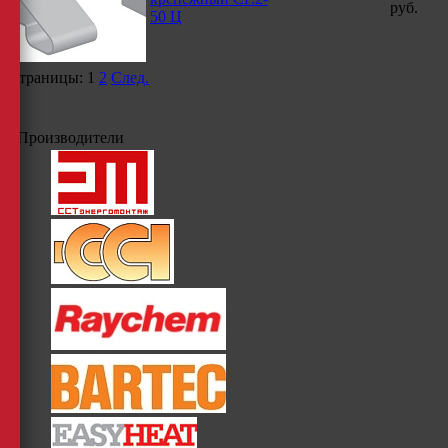
руб.
50 Ц
Страницы:
1
2
След.
Производители