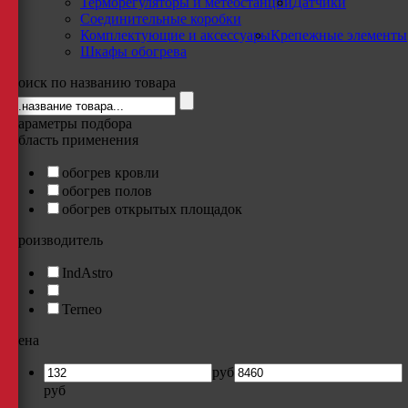
Терморегуляторы и метеостанции
Датчики
Соединительные коробки
Комплектующие и аксессуары
Крепежные элементы
Шкафы обогрева
Поиск по названию товара
Параметры подбора
Область применения
обогрев кровли
обогрев полов
обогрев открытых площадок
Производитель
IndAstro
Terneo
Цена
руб
руб