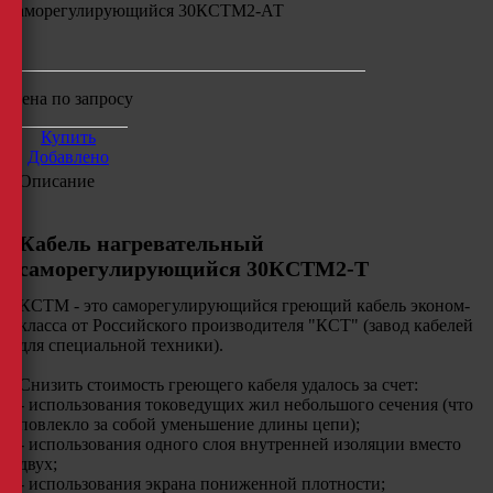
саморегулирующийся
30КСТМ2-АТ
м
Цена по запросу
Купить
Добавлено
Описание
Кабель нагревательный
саморегулирующийся 30КСТМ2-Т
КСТМ - это саморегулирующийся греющий кабель эконом-
класса от Российского производителя "КСТ" (завод кабелей
для специальной техники).
Снизить стоимость греющего кабеля удалось за счет:
- использования токоведущих жил небольшого сечения (что
повлекло за собой уменьшение длины цепи);
- использования одного слоя внутренней изоляции вместо
двух;
- использования экрана пониженной плотности;