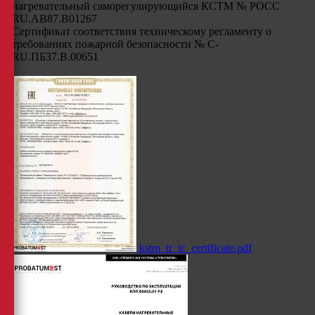
нагревательный саморегулирующийся КСТМ № РОСС
RU.AB87.B01267
Сертификат соответствия техническому регламенту о
требованиях пожарной безопасности № С-
RU.ПБ37.В.00651
kstm_tr_tc_certificate.pdf