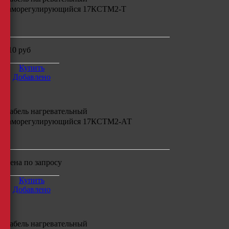
саморегулирующийся
17КСТМ2-Т
м
210
руб
Купить
Добавлено
Кабель нагревательный
саморегулирующийся
17КСТМ2-АТ
м
Цена по запросу
Купить
Добавлено
Кабель нагревательный