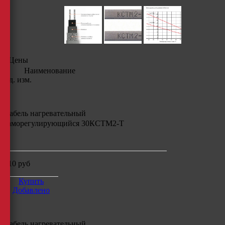
Цены
Наименование
Ед. изм.
Кабель нагревательный
саморегулирующийся
30КСТМ2-Т
м
210
руб
Купить
Добавлено
Кабель нагревательный