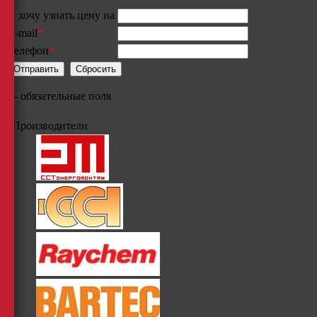
Я хочу узнать цену на
E-mail
*
Телефон
*
*
- обязательные поля
Производители