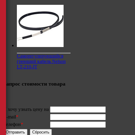
Саморегулирующийся
греющий кабель Nelson
LT-210-JT
Запрос стоимости товара
Я хочу узнать цену на
E-mail
*
Телефон
*