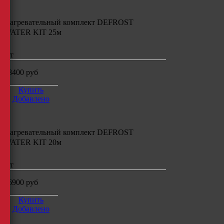
Нагревательный комплект
DEFROST
WATER KIT 25м
шт
18400
руб
Купить
Добавлено
Нагревательный комплект
DEFROST
WATER KIT 20м
шт
16900
руб
Купить
Добавлено