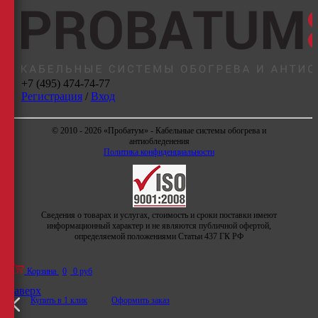
+7 (495) 474-74-77
Регистрация
/
Вход
© 2010 - 2026 «Пробатум» - Кабельные системы обогрева и
антиобледенения
Политика конфиденциальности
Сведения о товарах и услугах, стоимость и сроки поставки имеют
информационный характер и не являются публичной офертой,
определяемой положениями Статьи 437 ГК РФ
Корзина
0
0 руб
Наверх
Купить в 1 клик
Оформить заказ