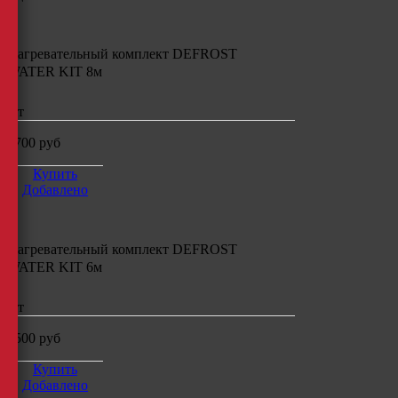
Нагревательный комплект
DEFROST
WATER KIT 8м
шт
8700
руб
Купить
Добавлено
Нагревательный комплект
DEFROST
WATER KIT 6м
шт
7500
руб
Купить
Добавлено