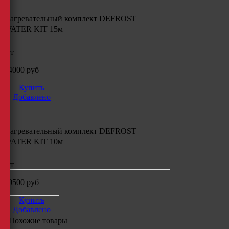
Нагревательный комплект
DEFROST
WATER KIT 15м
шт
14000
руб
Купить
Добавлено
Нагревательный комплект
DEFROST
WATER KIT 10м
шт
10500
руб
Купить
Добавлено
Похожие товары